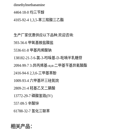
dimethylmethanamine
4464-18-0 均三苄醇
4105-92-4 1,3,5-苯三羧酸三乙酯
生产厂家优惠供应以下品种,欢迎咨询:
593-56-6 甲氧基胺盐酸盐
5536-61-8 甲基丙烯酸钠
138182-21-5 6-氯-3-吲哚基-D-吡喃半乳糖苷
2094-99-7 3-异丙烯基-α,α-二甲基苄基异氰酸酯
2416-94-6 2,3,6-三甲基苯酚
1009-93-4 六甲基环三硅氮烷
2809-21-4 羟基乙叉二膦酸
13772-29-7 磷酸氢锆(IV)
557-09-5 辛酸锌
61788-32-7 氢化三联苯
相关产品：