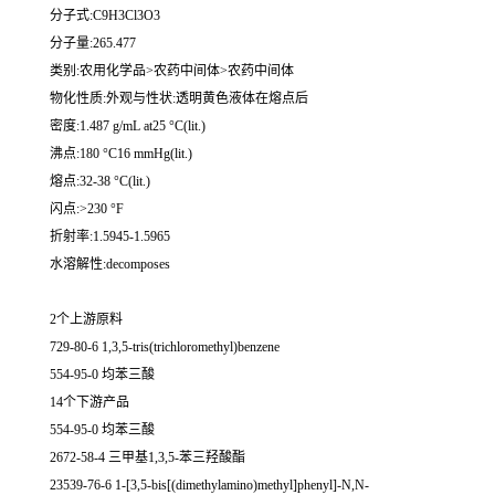
分子式:C9H3Cl3O3
分子量:265.477
类别:农用化学品>农药中间体>农药中间体
物化性质:外观与性状:透明黄色液体在熔点后
密度:1.487 g/mL at25 °C(lit.)
沸点:180 °C16 mmHg(lit.)
熔点:32-38 °C(lit.)
闪点:>230 °F
折射率:1.5945-1.5965
水溶解性:decomposes
2个上游原料
729-80-6 1,3,5-tris(trichloromethyl)benzene
554-95-0 均苯三酸
14个下游产品
554-95-0 均苯三酸
2672-58-4 三甲基1,3,5-苯三羟酸酯
23539-76-6 1-[3,5-bis[(dimethylamino)methyl]phenyl]-N,N-