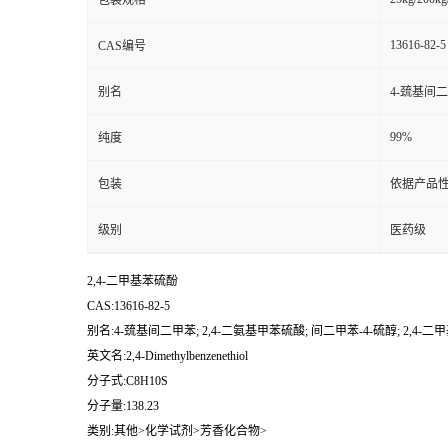
包装规格
13616-82-5
CAS编号
别名
4-巯基间二
99%
纯度
包装
依据产品性
级别
医药级
2,4-二甲基苯硫酚
CAS:13616-82-5
别名:4-巯基间二甲苯; 2,4-二氨基甲苯硫酸; 间二甲苯-4-硫醇; 2,4-
英文名:2,4-Dimethylbenzenethiol
分子式:C8H10S
分子量:138.23
类别:其他>化学试剂>芳香化合物>