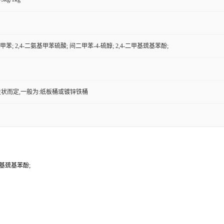
甲苯; 2,4-二氨基甲苯硫酸; 间二甲苯-4-硫醇; 2,4-二甲基巯基苯酚;
状而定,一般为:纸板桶或镀锌铁桶
二甲基巯基苯酚;