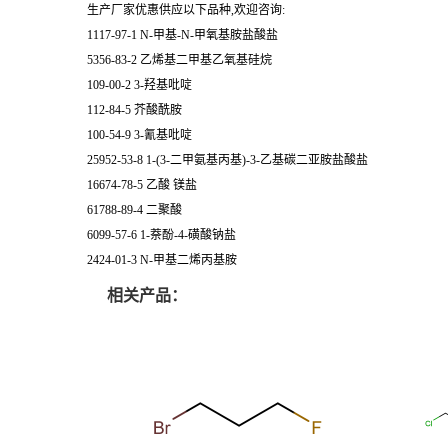
生产厂家优惠供应以下品种,欢迎咨询:
1117-97-1 N-甲基-N-甲氧基胺盐酸盐
5356-83-2 乙烯基二甲基乙氧基硅烷
109-00-2 3-羟基吡啶
112-84-5 芥酸酰胺
100-54-9 3-氰基吡啶
25952-53-8 1-(3-二甲氨基丙基)-3-乙基碳二亚胺盐酸盐
16674-78-5 乙酸 镁盐
61788-89-4 二聚酸
6099-57-6 1-萘酚-4-磺酸钠盐
2424-01-3 N-甲基二烯丙基胺
相关产品：