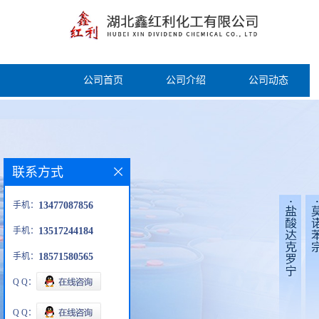
公司首页
公司介绍
公司动态
联系方式
手机：
13477087856
手机：
13517244184
手机：
18571580565
Q Q：
Q Q：