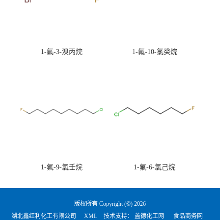
1-氟-3-溴丙烷
1-氟-10-氯癸烷
1-氟-9-氯壬烷
1-氟-6-氯己烷
版权所有 Copyright (©) 2026
湖北鑫红利化工有限公司
XML
技术支持：
盖德化工网
食品商务网