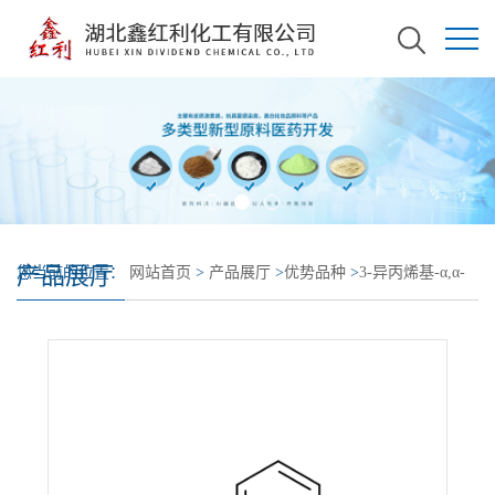
产品展厅
您当前的位置：
网站首页
>
产品展厅
>
优势品种
>
3-异丙烯基-α,α-
二甲基苄基异氰酸酯