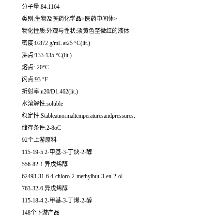
分子量:84.1164
类别:生物及医药化学品>医药中间体>
物化性质:外观与性状:淡黄色至微红的液体
密度:0.872 g/mL at25 °C(lit.)
沸点:133-135 °C(lit.)
熔点:-20°C
闪点:93 °F
折射率:n20/D1.462(lit.)
水溶解性:soluble
稳定性:Stableatnormaltemperaturesandpressures.
储存条件:2-8oC
92个上游原料
115-19-5 2-甲基-3-丁炔-2-醇
556-82-1 异戊烯醇
62493-31-6 4-chloro-2-methylbut-3-en-2-ol
763-32-6 异戊烯醇
115-18-4 2-甲基-3-丁烯-2-醇
148个下游产品