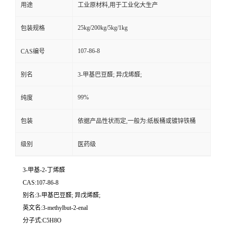
用途
工业原材料,用于工业化大生产
25kg/200kg/5kg/1kg
包装规格
107-86-8
CAS编号
别名
3-甲基巴豆醛; 异戊烯醛;
99%
纯度
包装
依据产品性状而定,一般为:纸板桶或镀锌铁桶
级别
医药级
3-甲基-2-丁烯醛
CAS:107-86-8
别名:3-甲基巴豆醛; 异戊烯醛;
英文名:3-methylbut-2-enal
分子式:C5H8O