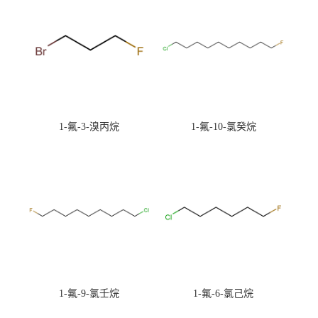
1-氟-3-溴丙烷
1-氟-10-氯癸烷
1-氟-9-氯壬烷
1-氟-6-氯己烷