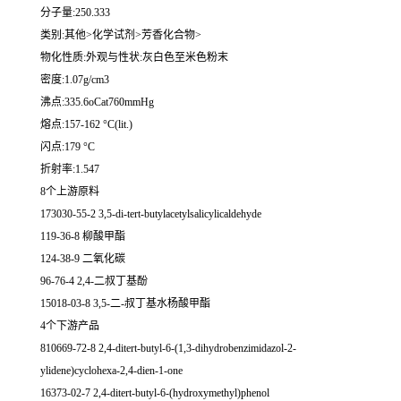
分子量:250.333
类别:其他>化学试剂>芳香化合物>
物化性质:外观与性状:灰白色至米色粉末
密度:1.07g/cm3
沸点:335.6oCat760mmHg
熔点:157-162 °C(lit.)
闪点:179 °C
折射率:1.547
8个上游原料
173030-55-2 3,5-di-tert-butylacetylsalicylicaldehyde
119-36-8 柳酸甲酯
124-38-9 二氧化碳
96-76-4 2,4-二叔丁基酚
15018-03-8 3,5-二-叔丁基水杨酸甲酯
4个下游产品
810669-72-8 2,4-ditert-butyl-6-(1,3-dihydrobenzimidazol-2-
ylidene)cyclohexa-2,4-dien-1-one
16373-02-7 2,4-ditert-butyl-6-(hydroxymethyl)phenol