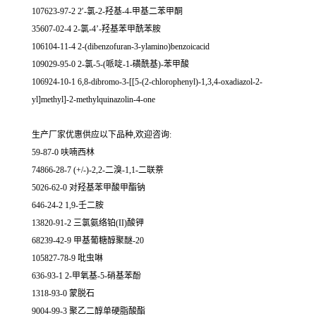
107623-97-2 2′-氯-2-羟基-4-甲基二苯甲酮
35607-02-4 2-氯-4’-羟基苯甲酰苯胺
106104-11-4 2-(dibenzofuran-3-ylamino)benzoicacid
109029-95-0 2-氯-5-(哌啶-1-磺酰基)-苯甲酸
106924-10-1 6,8-dibromo-3-[[5-(2-chlorophenyl)-1,3,4-oxadiazol-2-
yl]methyl]-2-methylquinazolin-4-one
生产厂家优惠供应以下品种,欢迎咨询:
59-87-0 呋喃西林
74866-28-7 (+/-)-2,2-二溴-1,1-二联萘
5026-62-0 对羟基苯甲酸甲酯钠
646-24-2 1,9-壬二胺
13820-91-2 三氯氨络铂(II)酸钾
68239-42-9 甲基葡糖醇聚醚-20
105827-78-9 吡虫啉
636-93-1 2-甲氧基-5-硝基苯酚
1318-93-0 蒙脱石
9004-99-3 聚乙二醇单硬脂酸酯