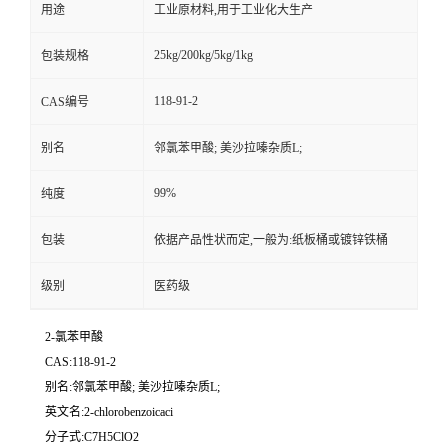
用途
工业原材料,用于工业化大生产
25kg/200kg/5kg/1kg
包装规格
118-91-2
CAS编号
别名
邻氯苯甲酸; 美沙拉嗪杂质L;
99%
纯度
包装
依据产品性状而定,一般为:纸板桶或镀锌铁桶
级别
医药级
2-氯苯甲酸
CAS:118-91-2
别名:邻氯苯甲酸; 美沙拉嗪杂质L;
英文名:2-chlorobenzoicaci
分子式:C7H5ClO2