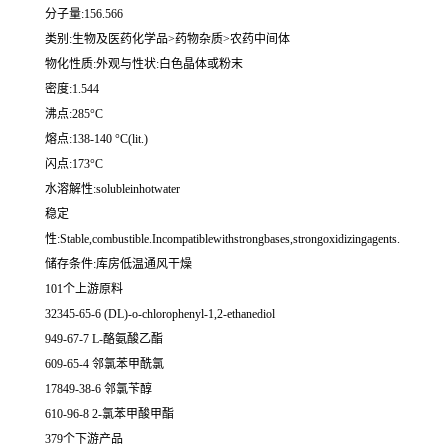
分子量:156.566
类别:生物及医药化学品>药物杂质>农药中间体
物化性质:外观与性状:白色晶体或粉末
密度:1.544
沸点:285°C
熔点:138-140 °C(lit.)
闪点:173°C
水溶解性:solubleinhotwater
稳定
性:Stable,combustible.Incompatiblewithstrongbases,strongoxidizingagents.
储存条件:库房低温通风干燥
101个上游原料
32345-65-6 (DL)-o-chlorophenyl-1,2-ethanediol
949-67-7 L-酪氨酸乙酯
609-65-4 邻氯苯甲酰氯
17849-38-6 邻氯苄醇
610-96-8 2-氯苯甲酸甲酯
379个下游产品