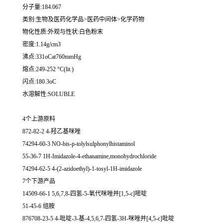
分子量:184.067
类别:生物及医药化学品>医药中间体>化学药物
物化性质:外观与性状:白色粉末
密度:1.14g/cm3
沸点:331oCat760mmHg
熔点:249-252 °C(lit.)
闪点:180.3oC
水溶解性:SOLUBLE
4个上游原料
872-82-2 4-羟乙基咪唑
74294-60-3 NO-bis-p-tolylsulphonylhistaminol
55-36-7 1H-Imidazole-4-ethanamine,monohydrochloride
74294-62-5 4-(2-azidoethyl)-1-tosyl-1H-imidazole
7个下游产品
14509-66-1 5,6,7,8-四氢-5-氧代咪唑并[1,5-c]嘧啶
51-45-6 组胺
876708-23-5 4-吡啶-3-基-4,5,6,7-四氢-3H-咪唑并[4,5-c]吡啶