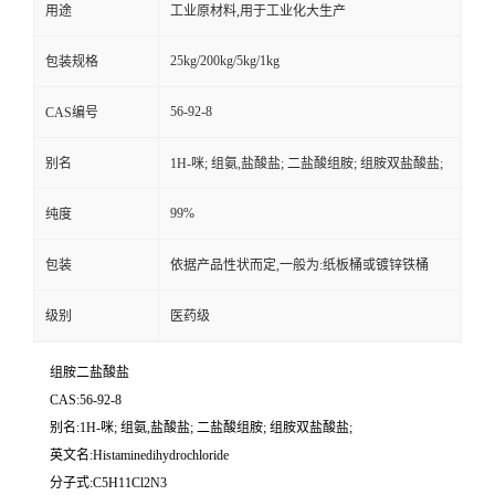
用途
工业原材料,用于工业化大生产
25kg/200kg/5kg/1kg
包装规格
56-92-8
CAS编号
别名
1H-咪; 组氨,盐酸盐; 二盐酸组胺; 组胺双盐酸盐;
99%
纯度
包装
依据产品性状而定,一般为:纸板桶或镀锌铁桶
级别
医药级
组胺二盐酸盐
CAS:56-92-8
别名:1H-咪; 组氨,盐酸盐; 二盐酸组胺; 组胺双盐酸盐;
英文名:Histaminedihydrochloride
分子式:C5H11Cl2N3