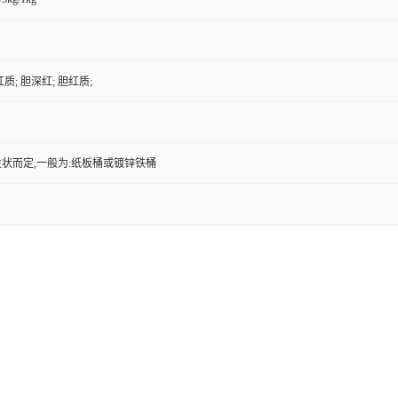
质; 胆深红; 胆红质;
状而定,一般为:纸板桶或镀锌铁桶