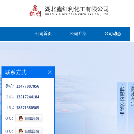
公司首页
公司介绍
公司动态
联系方式
手机：
13477087856
手机：
13517244184
手机：
18571580565
Q Q：
Q Q：