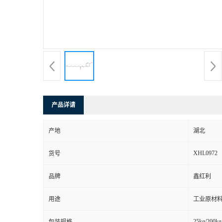
产品详请
产地
湖北
XHL0972
货号
品牌
鑫红利
用途
工业原材料
25kg/200kg