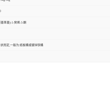
0
4-羟基苯基)-1-癸烯-3-酮
状而定,一般为:纸板桶或镀锌铁桶