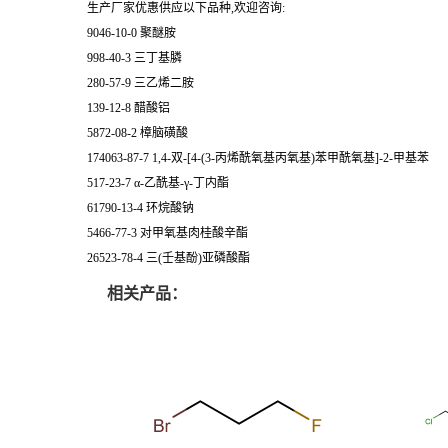
生产厂家优惠供应以下品种,欢迎咨询:
9046-10-0 聚醚胺
998-40-3 三丁基膦
280-57-9 三乙烯二胺
139-12-8 醋酸铝
5872-08-2 樟脑磺酸
174063-87-7 1,4-双-[4-(3-丙烯酰氧基丙氧基)苯甲酰氧基]-2-甲基苯
517-23-7 α-乙酰基-γ-丁内酯
61790-13-4 环烷酸钠
5466-77-3 对甲氧基肉桂酸辛酯
26523-78-4 三(壬基酚)亚磷酸酯
相关产品：