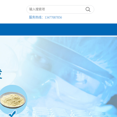
服务热线：
13477087856