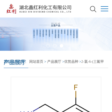
产品展厅
您当前的位置：
网站首页
>
产品展厅
>
优势品种
>
2-氯-6-(三氟甲
基)苄胺