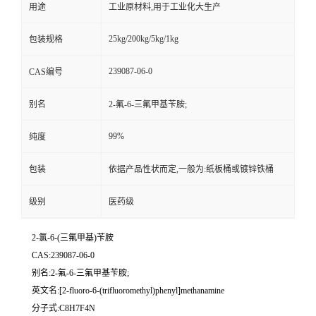
用途
工业原材料,用于工业化大生产
25kg/200kg/5kg/1kg
包装规格
239087-06-0
CAS编号
别名
2-氟-6-三氟甲基苄胺;
99%
纯度
包装
依据产品性状而定,一般为:纸板桶或镀锌铁桶
级别
医药级
2-氯-6-(三氟甲基)苄胺
CAS:239087-06-0
别名:2-氟-6-三氟甲基苄胺;
英文名:[2-fluoro-6-(trifluoromethyl)phenyl]methanamine
分子式:C8H7F4N