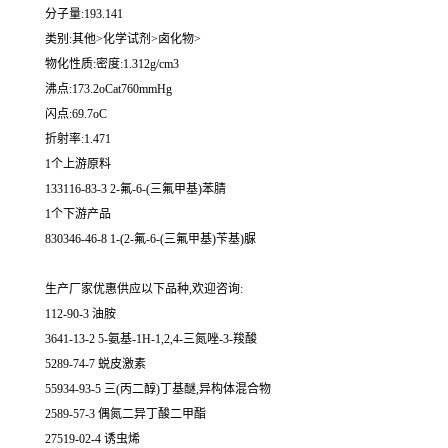
分子量:193.141
类别:其他>化学试剂>卤化物>
物化性质:密度:1.312g/cm3
沸点:173.2oCat760mmHg
闪点:69.7oC
折射率:1.471
1个上游原料
133116-83-3 2-氟-6-(三氟甲基)苯腈
1个下游产品
830346-46-8 1-(2-氟-6-(三氟甲基)苄基)脲
生产厂家优惠供应以下品种,欢迎咨询:
112-90-3 油胺
3641-13-2 5-氨基-1H-1,2,4-三氮唑-3-羧酸
5289-74-7 蜕皮激素
55934-93-5 三(丙二醇)丁基醚,异构体混合物
2589-57-3 偶氮二异丁酸二甲酯
27519-02-4 诱虫烯