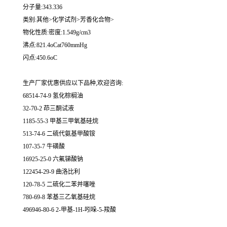
分子量:343.336
类别:其他>化学试剂>芳香化合物>
物化性质:密度:1.549g/cm3
沸点:821.4oCat760mmHg
闪点:450.6oC
生产厂家优惠供应以下品种,欢迎咨询:
68514-74-9 氢化棕榈油
32-70-2 茚三酮试液
1185-55-3 甲基三甲氧基硅烷
513-74-6 二硫代氨基甲酸铵
107-35-7 牛磺酸
16925-25-0 六氟锑酸钠
122454-29-9 曲洛比利
120-78-5 二硫化二苯并噻唑
780-69-8 苯基三乙氧基硅烷
496946-80-6 2-甲基-1H-吲哚-5-羧酸