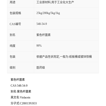
用途
工业原材料,用于工业化大生产
25kg/200kg/5kg/1kg
包装规格
548-54-9
CAS编号
别名
紫色杆菌素
99%
纯度
包装
依据产品性状而定,一般为:纸板桶或镀锌铁桶
级别
医药级
紫色杆菌素
CAS:548-54-9
别名:紫色杆菌素
英文名:Violacein
分子式:C20H13N3O3