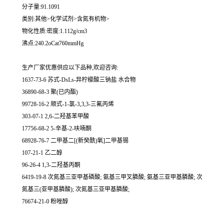
分子量:91.1091
类别:其他>化学试剂>含氮有机物>
物化性质:密度:1.112g/cm3
沸点:240.2oCat760mmHg
生产厂家优惠供应以下品种,欢迎咨询:
1637-73-6 苏式-DsLs-异柠檬酸三钠盐 水合物
36890-68-3 聚(已内酯)
99728-16-2 顺式-1-氯-3,3,3-三氟丙烯
303-07-1 2,6-二羟基苯甲酸
17756-68-2 5-辛基-2-呋喃酮
68928-76-7 二甲基二[(新癸酰)氧]二甲基锡
107-21-1 乙二醇
96-26-4 1,3-二羟基丙酮
6419-19-8 次氮基三亚甲基磷酸; 氨基三甲叉膦酸; 氨基三亚甲基膦酸; 次
氮基三(亚甲基膦酸); 次氮基三亚甲基膦酸;
76674-21-0 粉唑醇