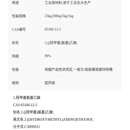
用途
工业原材料,用于工业化大生产
25kg/200kg/5kg/1kg
包装规格
65184-12-5
CAS编号
别名
2-[(羟甲基)氨基]乙醇;
99%
纯度
包装
依据产品性状而定,一般为:纸板桶或镀锌铁桶
级别
医药级
2-羟甲基氨基乙醇
CAS:65184-12-5
别名:2-[(羟甲基)氨基]乙醇;
英文名:2-[(HYDROXYMETHYL)AMINO]ETHANOL
分子式:C3H9NO2