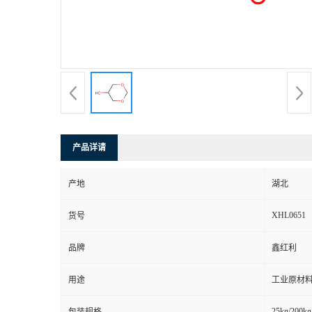
产品详请
产地
湖北
XHL0651
货号
品牌
鑫红利
用途
工业原材料
25kg/200kg