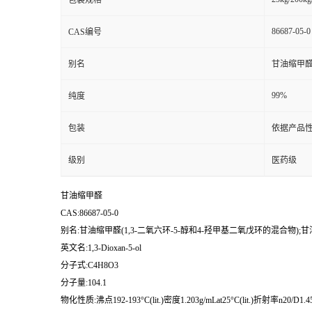
包装规格
86687-05-0
CAS编号
别名
甘油缩甲醛(
99%
纯度
包装
依据产品性
级别
医药级
甘油缩甲醛
CAS:86687-05-0
别名:甘油缩甲醛(1,3-二氧六环-5-醇和4-羟甲基二氧戊环的混合物);甘
英文名:1,3-Dioxan-5-ol
分子式:C4H8O3
分子量:104.1
物化性质:沸点192-193°C(lit.)密度1.203g/mLat25°C(lit.)折射率n20/D1.451