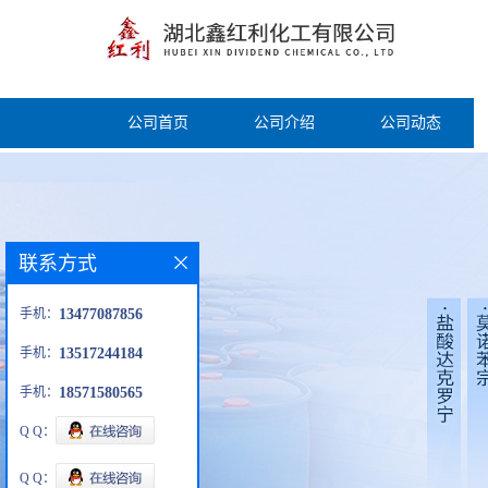
公司首页
公司介绍
公司动态
联系方式
手机：
13477087856
手机：
13517244184
手机：
18571580565
Q Q：
Q Q：