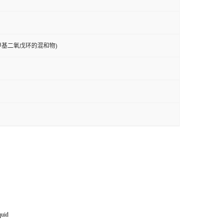
-羟甲基二氧戊环的混和物)
uid