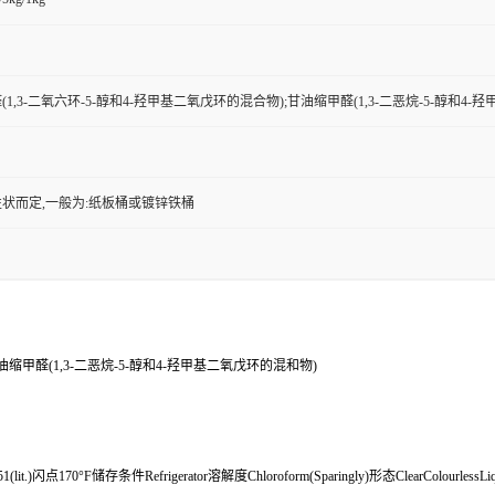
1,3-二氧六环-5-醇和4-羟甲基二氧戊环的混合物);甘油缩甲醛(1,3-二恶烷-5-醇和4
状而定,一般为:纸板桶或镀锌铁桶
油缩甲醛(1,3-二恶烷-5-醇和4-羟甲基二氧戊环的混和物)
(lit.)闪点170°F储存条件Refrigerator溶解度Chloroform(Sparingly)形态ClearColourlessLiq