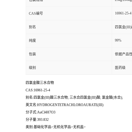
包装规格
16961-25-4
CAS编号
别名
四氯金(III
99%
纯度
包装
依据产品性
级别
医药级
四氯金酸三水合物
CAS:16961-25-4
别名:四氯金(III)酸三水合物; 三水合四氯金(III)酸; 氯金酸(水合);
英文名:HYDROGENTETRACHLOROAURATE(III)
分子式:AuCl4H7O3
分子量:393.832
类别:基础化学品>无机化学品>无机盐>