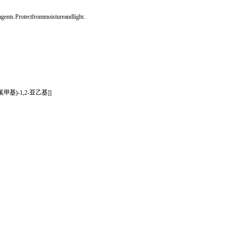
gents.Protectfrommoistureandlight.
氟甲基)-1,2-亚乙基]]