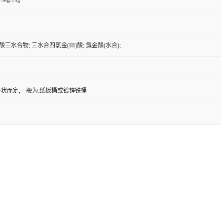
)酸三水合物; 三水合四氯金(III)酸; 氯金酸(水合);
状而定,一般为:纸板桶或镀锌铁桶