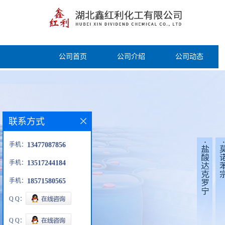
公司首页
公司介绍
公司动态
联系方式
手机：
13477087856
手机：
13517244184
手机：
18571580565
Q Q：
Q Q：