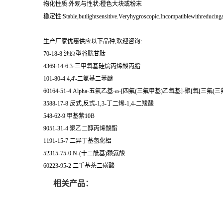
物化性质:外观与性状:橙色大块或粉末
稳定性:Stable,butlightsensitive.Veryhygroscopic.Incompatiblewithreducinga
生产厂家优惠供应以下品种,欢迎咨询:
70-18-8 还原型谷胱甘肽
4369-14-6 3-三甲氧基硅烷丙烯酸丙脂
101-80-4 4,4'-二氨基二苯醚
60164-51-4 Alpha-五氟乙基-ω-[四氟(三氟甲基)乙氧基]-聚[氧[三氟(三
3588-17-8 反式,反式-1,3-丁二烯-1,4-二羧酸
548-62-9 甲基紫10B
9051-31-4 聚乙二醇丙烯酸酯
1191-15-7 二异丁基氢化铝
52315-75-0 N-(十二酰基)赖氨酸
60223-95-2 二壬基萘二磺酸
相关产品：