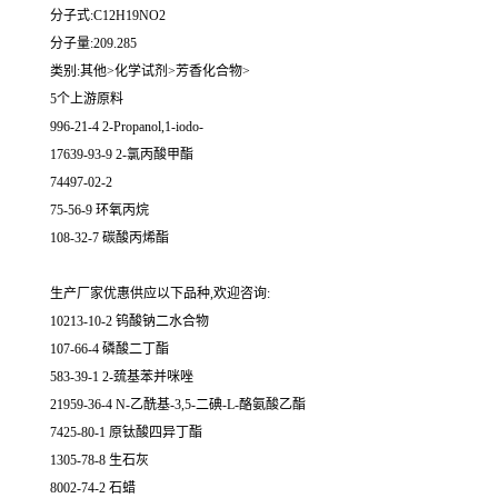
分子式:C12H19NO2
分子量:209.285
类别:其他>化学试剂>芳香化合物>
5个上游原料
996-21-4 2-Propanol,1-iodo-
17639-93-9 2-氯丙酸甲酯
74497-02-2
75-56-9 环氧丙烷
108-32-7 碳酸丙烯酯
生产厂家优惠供应以下品种,欢迎咨询:
10213-10-2 钨酸钠二水合物
107-66-4 磷酸二丁酯
583-39-1 2-巯基苯并咪唑
21959-36-4 N-乙酰基-3,5-二碘-L-酪氨酸乙酯
7425-80-1 原钛酸四异丁酯
1305-78-8 生石灰
8002-74-2 石蜡