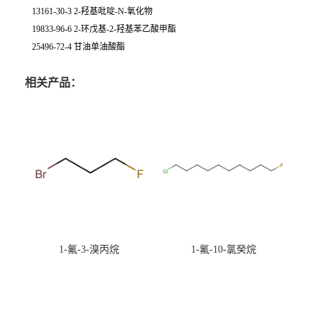
13161-30-3 2-羟基吡啶-N-氧化物
19833-96-6 2-环戊基-2-羟基苯乙酸甲酯
25496-72-4 甘油单油酸酯
相关产品：
1-氟-3-溴丙烷
1-氟-10-氯癸烷