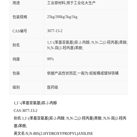
用途
工业原材料,用于工业化大生产
25kg/200kg/5kg/1kg
包装规格
3077-13-2
CAS编号
1,1'-(苯基亚氨基)双-2-丙醇; N,N-二(2-羟丙基)苯胺;
别名
N,N-双(2-羟丙基)苯胺;
99%
纯度
包装
依据产品性状而定,一般为:纸板桶或镀锌铁桶
级别
医药级
1,1’-(苯基亚氨基)双-2-丙醇
CAS:3077-13-2
别名:1,1'-(苯基亚氨基)双-2-丙醇; N,N-二(2-羟丙基)苯胺; N,N-双(2-羟丙
基)苯胺;
英文名:N,N-BIS(2-HYDROXYPROPYL)ANILINE