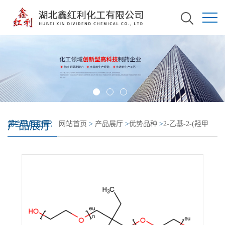
产品展厅
您当前的位置：
网站首页
>
产品展厅
>
优势品种
>
2-乙基-2-(羟甲
基)-1,3-丙二醇聚环氧乙烷醚