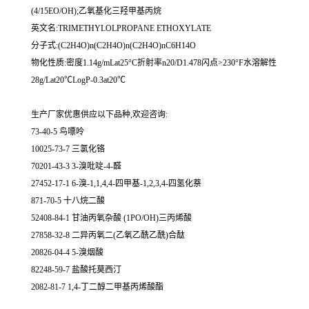
(4/15EO/OH);乙氧基化三羟甲基丙烷
英文名:TRIMETHYLOLPROPANE ETHOXYLATE
分子式:(C2H4O)n(C2H4O)n(C2H4O)nC6H14O
物化性质:密度1.14g/mLat25°C折射率n20/D1.478闪点>230°F水溶解性
28g/Lat20℃LogP-0.3at20℃
生产厂家优惠供应以下品种,欢迎咨询:
73-40-5 鸟嘌呤
10025-73-7 三氯化铬
70201-43-3 3-溴吡啶-4-醛
27452-17-1 6-溴-1,1,4,4-四甲基-1,2,3,4-四氢化萘
871-70-5 十八烷二酸
52408-84-1 甘油丙氧杂酸 (1PO/OH)三丙烯酸
27858-32-8 二异丙氧二(乙氧乙酰乙酰)合酞
20826-04-4 5-溴烟酸
82248-59-7 盐酸托莫西汀
2082-81-7 1,4-丁二醇二甲基丙烯酸酯