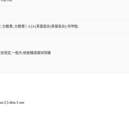
7; 分散黄; 分散黄7; 4-[4-(苯基氮杂)苯基氮杂]-邻甲酚;
状而定,一般为:纸板桶或镀锌铁桶
xa-2,5-dien-1-one