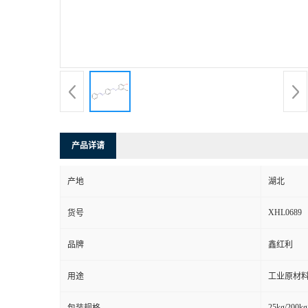
产品详请
产地
湖北
XHL0689
货号
品牌
鑫红利
用途
工业原材料
25kg/200kg