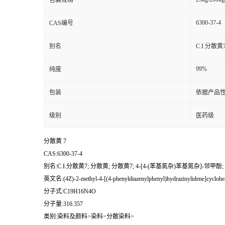
包装规格
6300-37-4
CAS编号
别名
C.I.分散黄
99%
纯度
包装
依据产品性
级别
医药级
分散黄 7
CAS:6300-37-4
别名:C.I.分散黄7; 分散黄; 分散黄7; 4-[4-(苯基氮杂)苯基氮杂]-邻甲酚;
英文名:(4Z)-2-methyl-4-[(4-phenyldiazenylphenyl)hydrazinylidene]cyclohe
分子式:C19H16N4O
分子量:316.357
类别:染料及颜料>染料>分散染料>