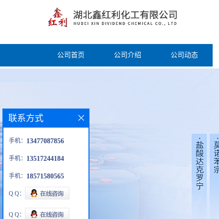
公司首页
公司介绍
公司动态
联系方式
手机：
13477087856
手机：
13517244184
手机：
18571580565
Q Q：
Q Q：