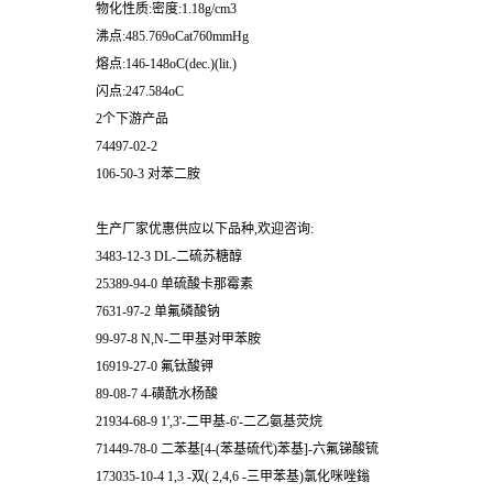
物化性质:密度:1.18g/cm3
沸点:485.769oCat760mmHg
熔点:146-148oC(dec.)(lit.)
闪点:247.584oC
2个下游产品
74497-02-2
106-50-3 对苯二胺
生产厂家优惠供应以下品种,欢迎咨询:
3483-12-3 DL-二硫苏糖醇
25389-94-0 单硫酸卡那霉素
7631-97-2 单氟磷酸钠
99-97-8 N,N-二甲基对甲苯胺
16919-27-0 氟钛酸钾
89-08-7 4-磺酰水杨酸
21934-68-9 1',3'-二甲基-6'-二乙氨基荧烷
71449-78-0 二苯基[4-(苯基硫代)苯基]-六氟锑酸锍
173035-10-4 1,3 -双( 2,4,6 -三甲苯基)氯化咪唑鎓