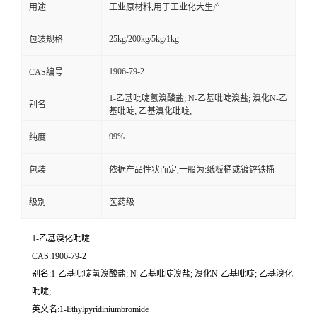
用途
工业原材料,用于工业化大生产
25kg/200kg/5kg/1kg
包装规格
1906-79-2
CAS编号
1-乙基吡啶氢溴酸盐; N-乙基吡啶溴盐; 溴化N-乙
别名
基吡啶; 乙基溴化吡啶;
99%
纯度
包装
依据产品性状而定,一般为:纸板桶或镀锌铁桶
级别
医药级
1-乙基溴化吡啶
CAS:1906-79-2
别名:1-乙基吡啶氢溴酸盐; N-乙基吡啶溴盐; 溴化N-乙基吡啶; 乙基溴化
吡啶;
英文名:1-Ethylpyridiniumbromide