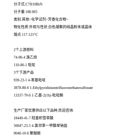
分子式:C7H10BrN
分子量:188.065
类别:其他>化学试剂>芳香化合物>
物化性质:外观与性状:白色凝聚的结晶粉末或晶体
熔点:117-121°C
2个上游原料
74-96-4 溴乙烷
110-86-1 吡啶
3个下游产品
939-23-1 4-苯基吡啶
3878-80-6 1-Ethylpyridiniumtrifluoromethanesulfonate
13337-79-6 1-乙基-2(1h)-吡啶酮
生产厂家优惠供应以下品种,欢迎咨询:
18449-41-7 羟基积雪草酸
56047-23-5 4-氯邻苯一甲酸单钠盐
9046-10-0 聚醚胺