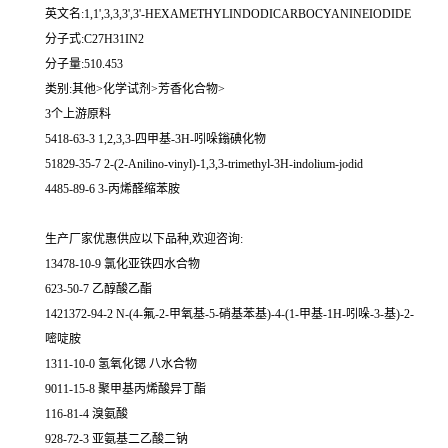
英文名:1,1',3,3,3',3'-HEXAMETHYLINDODICARBOCYANINEIODIDE
分子式:C27H31IN2
分子量:510.453
类别:其他>化学试剂>芳香化合物>
3个上游原料
5418-63-3 1,2,3,3-四甲基-3H-吲哚鎓碘化物
51829-35-7 2-(2-Anilino-vinyl)-1,3,3-trimethyl-3H-indolium-jodid
4485-89-6 3-丙烯醛缩苯胺
生产厂家优惠供应以下品种,欢迎咨询:
13478-10-9 氯化亚铁四水合物
623-50-7 乙醇酸乙酯
1421372-94-2 N-(4-氟-2-甲氧基-5-硝基苯基)-4-(1-甲基-1H-吲哚-3-基)-2-
嘧啶胺
1311-10-0 氢氧化锶 八水合物
9011-15-8 聚甲基丙烯酸异丁酯
116-81-4 溴氨酸
928-72-3 亚氨基二乙酸二钠