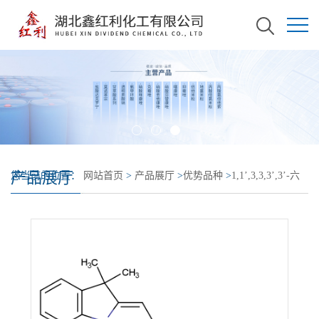
产品展厅
您当前的位置：
网站首页
>
产品展厅
>
优势品种
>
1,1’,3,3,3’,3’-六
甲基吲哚双碳菁碘