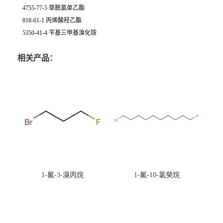
4755-77-5 草酰氯单乙酯
818-61-1 丙烯酸羟乙酯
5350-41-4 苄基三甲基溴化铵
相关产品：
1-氟-3-溴丙烷
1-氟-10-氯癸烷