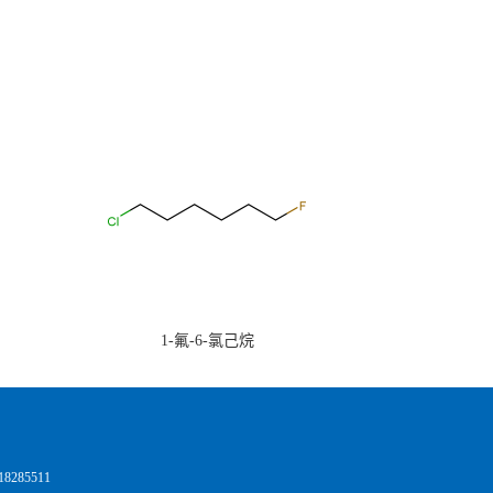
1-氟-6-氯己烷
285511