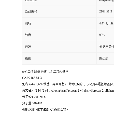
包装规格
2167-51-3
CAS编号
别名
4,4'-(1
99%
纯度
包装
依据产品性
级别
医药级
α,α'-二(4-羟基苯基)-1,4-二异丙基苯
CAS:2167-51-3
别名:4,4'-(1,4-亚苯基二异亚丙基)二苯酚; 双酚P; α,α'-双(4-羟基苯基)-
英文名:4-[2-[4-[2-(4-hydroxyphenyl)propan-2-yl]phenyl]propan-2-yl]phen
分子式:C24H26O2
分子量:346.462
类别:其他>化学试剂>芳香化合物>