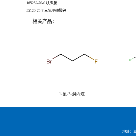
165252-70-0 呋虫胺
55120-75-7 三氟甲磺酸钙
相关产品：
1-氟-3-溴丙烷
地址：湖