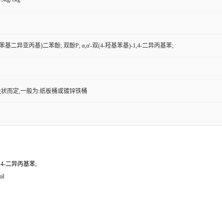
,4-亚苯基二异亚丙基)二苯酚; 双酚P; α,α'-双(4-羟基苯基)-1,4-二异丙基苯;
状而定,一般为:纸板桶或镀锌铁桶
1,4-二异丙基苯;
ol