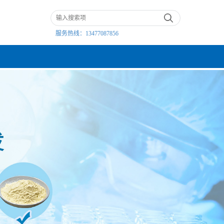
服务热线：
13477087856