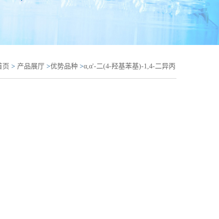
首页
>
产品展厅
>
优势品种
>
α,α'-二(4-羟基苯基)-1,4-二异丙