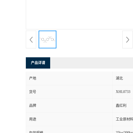
产品详请
产地
湖北
XHL0733
货号
品牌
鑫红利
用途
工业原材料
25kg/200kg