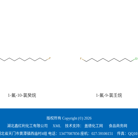
1-氟-10-氯癸烷
1-氟-9-氯壬烷
版权所有 Copyright (©) 2026
湖北鑫红利化工有限公司
XML
技术支持：
盖德化工网
食品商务网
北省天门市黄潭镇西庙村4组 电话：
13477087856 座机：027-59106151
传真：QQ1018