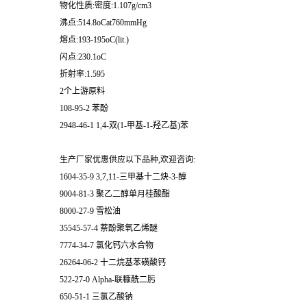
物化性质:密度:1.107g/cm3
沸点:514.8oCat760mmHg
熔点:193-195oC(lit.)
闪点:230.1oC
折射率:1.595
2个上游原料
108-95-2 苯酚
2948-46-1 1,4-双(1-甲基-1-羟乙基)苯
生产厂家优惠供应以下品种,欢迎咨询:
1604-35-9 3,7,11-三甲基十二炔-3-醇
9004-81-3 聚乙二醇单月桂酸酯
8000-27-9 雪松油
35545-57-4 萘酚聚氧乙烯醚
7774-34-7 氯化钙六水合物
26264-06-2 十二烷基苯磺酸钙
522-27-0 Alpha-联糠酰二肟
650-51-1 三氯乙酸钠