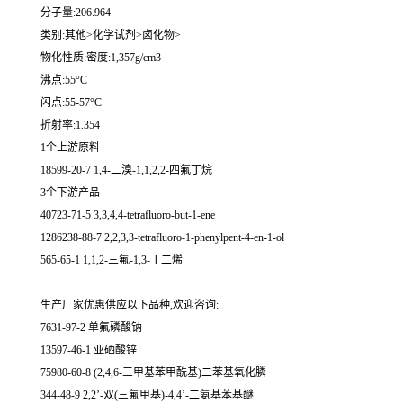
分子量:206.964
类别:其他>化学试剂>卤化物>
物化性质:密度:1,357g/cm3
沸点:55°C
闪点:55-57°C
折射率:1.354
1个上游原料
18599-20-7 1,4-二溴-1,1,2,2-四氟丁烷
3个下游产品
40723-71-5 3,3,4,4-tetrafluoro-but-1-ene
1286238-88-7 2,2,3,3-tetrafluoro-1-phenylpent-4-en-1-ol
565-65-1 1,1,2-三氟-1,3-丁二烯
生产厂家优惠供应以下品种,欢迎咨询:
7631-97-2 单氟磷酸钠
13597-46-1 亚硒酸锌
75980-60-8 (2,4,6-三甲基苯甲酰基)二苯基氧化膦
344-48-9 2,2’-双(三氟甲基)-4,4’-二氨基苯基醚