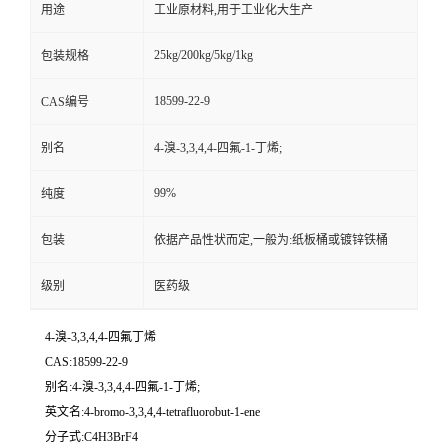
用途
工业原材料,用于工业化大生产
25kg/200kg/5kg/1kg
包装规格
18599-22-9
CAS编号
别名
4-溴-3,3,4,4-四氟-1-丁烯;
99%
纯度
包装
依据产品性状而定,一般为:纸板桶或镀锌铁桶
级别
医药级
4-溴-3,3,4,4-四氟丁烯
CAS:18599-22-9
别名:4-溴-3,3,4,4-四氟-1-丁烯;
英文名:4-bromo-3,3,4,4-tetrafluorobut-1-ene
分子式:C4H3BrF4