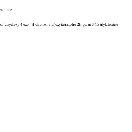
en-4-one
,7-dihydroxy-4-oxo-4H-chromen-3-yl)oxy)tetrahydro-2H-pyran-3,4,5-triyltriacetate