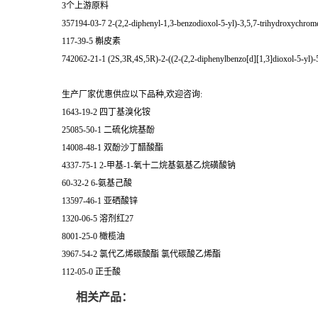
3个上游原料
357194-03-7 2-(2,2-diphenyl-1,3-benzodioxol-5-yl)-3,5,7-trihydroxychrom
117-39-5 槲皮素
742062-21-1 (2S,3R,4S,5R)-2-((2-(2,2-diphenylbenzo[d][1,3]dioxol-5-yl)-5
生产厂家优惠供应以下品种,欢迎咨询:
1643-19-2 四丁基溴化铵
25085-50-1 二硫化烷基酚
14008-48-1 双酚沙丁醋酸酯
4337-75-1 2-甲基-1-氧十二烷基氨基乙烷磺酸钠
60-32-2 6-氨基己酸
13597-46-1 亚硒酸锌
1320-06-5 溶剂红27
8001-25-0 橄榄油
3967-54-2 氯代乙烯碳酸酯 氯代碳酸乙烯酯
112-05-0 正壬酸
相关产品：