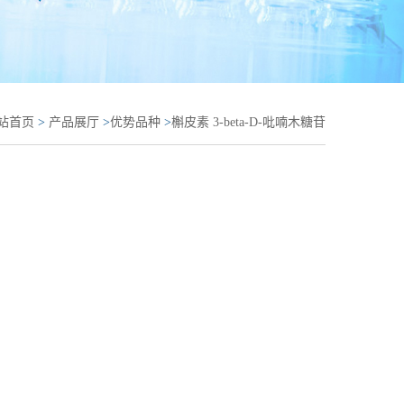
站首页
>
产品展厅
>
优势品种
>
槲皮素 3-beta-D-吡喃木糖苷