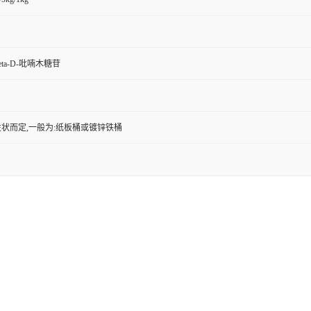
eta-D-吡喃木糖苷
状而定,一般为:纸板桶或镀锌铁桶