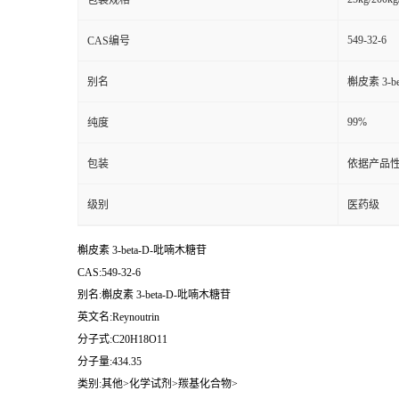
包装规格
549-32-6
CAS编号
别名
槲皮素 3-b
99%
纯度
包装
依据产品性
级别
医药级
槲皮素 3-beta-D-吡喃木糖苷
CAS:549-32-6
别名:槲皮素 3-beta-D-吡喃木糖苷
英文名:Reynoutrin
分子式:C20H18O11
分子量:434.35
类别:其他>化学试剂>羰基化合物>