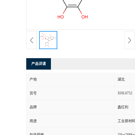
产品详请
产地
湖北
XHL0752
货号
品牌
鑫红利
用途
工业原材料
25kg/200kg