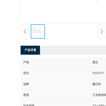
产品详请
产地
湖北
XHL0757
货号
品牌
鑫红利
用途
工业原材料
25kg/200kg