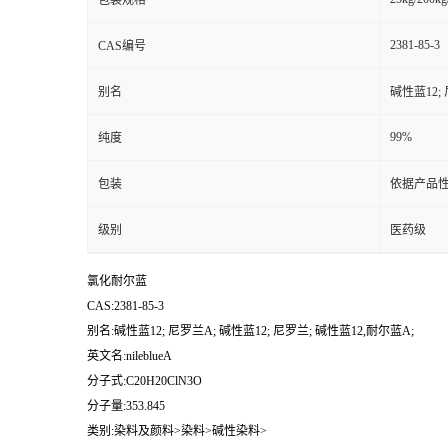
包装规格
2381-85-3
CAS编号
别名
碱性蓝12;
99%
纯度
包装
依据产品性
级别
医药级
氯化耐尔蓝
CAS:2381-85-3
别名:碱性蓝12; 尼罗兰A; 碱性蓝12; 尼罗兰; 碱性蓝12,耐尔蓝A;
英文名:nileblueA
分子式:C20H20ClN3O
分子量:353.845
类别:染料及颜料>染料>碱性染料>