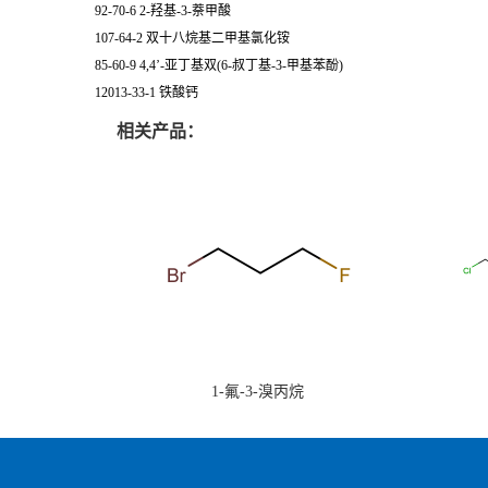
92-70-6 2-羟基-3-萘甲酸
107-64-2 双十八烷基二甲基氯化铵
85-60-9 4,4’-亚丁基双(6-叔丁基-3-甲基苯酚)
12013-33-1 铁酸钙
相关产品：
1-氟-3-溴丙烷