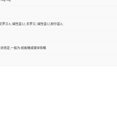
 尼罗兰A; 碱性蓝12; 尼罗兰; 碱性蓝12,耐尔蓝A;
状而定,一般为:纸板桶或镀锌铁桶