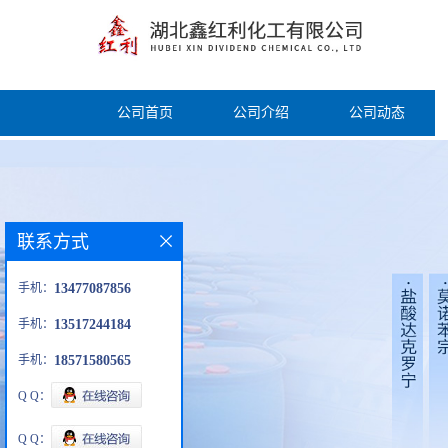
公司首页
公司介绍
公司动态
联系方式
手机：
13477087856
手机：
13517244184
手机：
18571580565
Q Q：
Q Q：