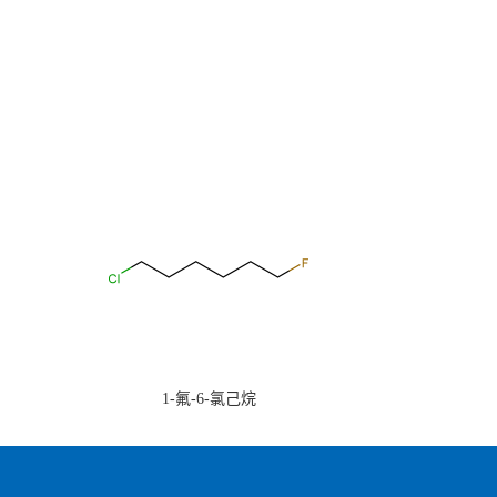
1-氟-6-氯己烷