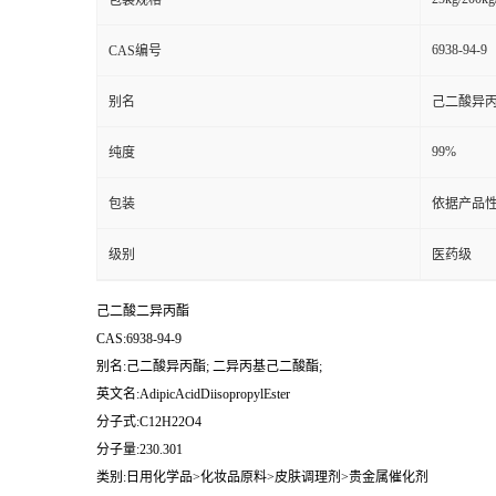
包装规格
6938-94-9
CAS编号
别名
己二酸异丙
99%
纯度
包装
依据产品性
级别
医药级
己二酸二异丙酯
CAS:6938-94-9
别名:己二酸异丙酯; 二异丙基己二酸酯;
英文名:AdipicAcidDiisopropylEster
分子式:C12H22O4
分子量:230.301
类别:日用化学品>化妆品原料>皮肤调理剂>贵金属催化剂