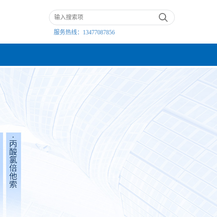
服务热线：
13477087856