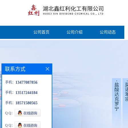
公司首页
公司介绍
公司动态
联系方式
手机：
13477087856
手机：
13517244184
手机：
18571580565
Q Q：
Q Q：