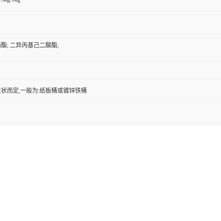
酯; 二异丙基己二酸酯;
状而定,一般为:纸板桶或镀锌铁桶