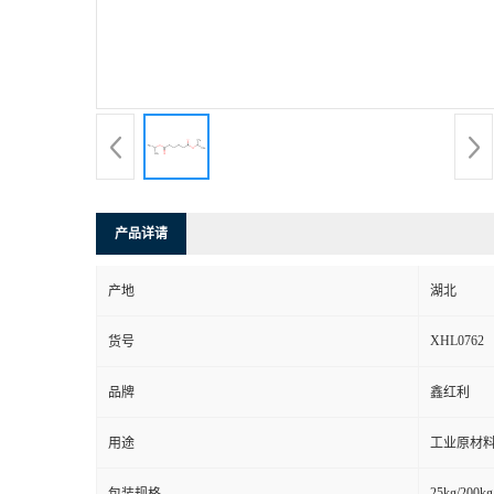
产品详请
产地
湖北
XHL0762
货号
品牌
鑫红利
用途
工业原材料
25kg/200kg