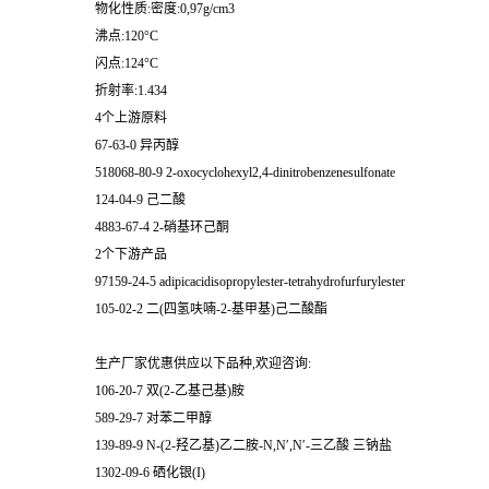
物化性质:密度:0,97g/cm3
沸点:120°C
闪点:124°C
折射率:1.434
4个上游原料
67-63-0 异丙醇
518068-80-9 2-oxocyclohexyl2,4-dinitrobenzenesulfonate
124-04-9 己二酸
4883-67-4 2-硝基环己酮
2个下游产品
97159-24-5 adipicacidisopropylester-tetrahydrofurfurylester
105-02-2 二(四氢呋喃-2-基甲基)己二酸酯
生产厂家优惠供应以下品种,欢迎咨询:
106-20-7 双(2-乙基己基)胺
589-29-7 对苯二甲醇
139-89-9 N-(2-羟乙基)乙二胺-N,N′,N′-三乙酸 三钠盐
1302-09-6 硒化银(I)