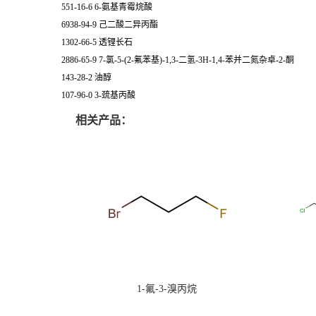
551-16-6 6-氨基青霉烷酸
6938-94-9 己二酸二异丙酯
1302-66-5 透锂长石
2886-65-9 7-氯-5-(2-氟苯基)-1,3-二氢-3H-1,4-苯并二氮杂卓-2-酮
143-28-2 油醇
107-96-0 3-巯基丙酸
相关产品：
1-氟-3-溴丙烷