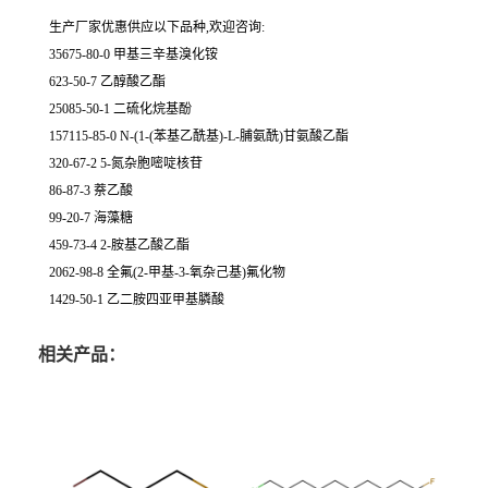
生产厂家优惠供应以下品种,欢迎咨询:
35675-80-0 甲基三辛基溴化铵
623-50-7 乙醇酸乙酯
25085-50-1 二硫化烷基酚
157115-85-0 N-(1-(苯基乙酰基)-L-脯氨酰)甘氨酸乙酯
320-67-2 5-氮杂胞嘧啶核苷
86-87-3 萘乙酸
99-20-7 海藻糖
459-73-4 2-胺基乙酸乙酯
2062-98-8 全氟(2-甲基-3-氧杂己基)氟化物
1429-50-1 乙二胺四亚甲基膦酸
相关产品：