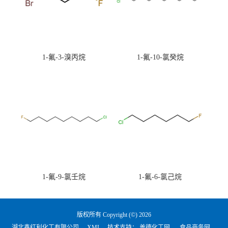
1-氟-3-溴丙烷
1-氟-10-氯癸烷
1-氟-9-氯壬烷
1-氟-6-氯己烷
版权所有 Copyright (©) 2026
湖北鑫红利化工有限公司
XML
技术支持：
盖德化工网
食品商务网