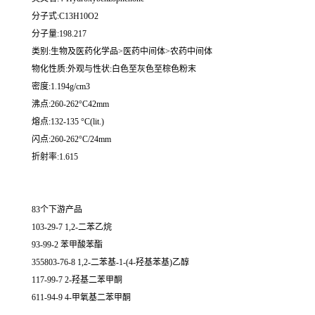
分子式:C13H10O2
分子量:198.217
类别:生物及医药化学品>医药中间体>农药中间体
物化性质:外观与性状:白色至灰色至棕色粉末
密度:1.194g/cm3
沸点:260-262°C42mm
熔点:132-135 °C(lit.)
闪点:260-262°C/24mm
折射率:1.615
83个下游产品
103-29-7 1,2-二苯乙烷
93-99-2 苯甲酸苯酯
355803-76-8 1,2-二苯基-1-(4-羟基苯基)乙醇
117-99-7 2-羟基二苯甲酮
611-94-9 4-甲氧基二苯甲酮