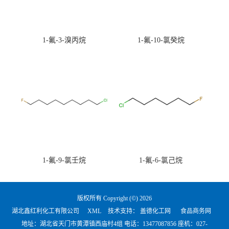
1-氟-3-溴丙烷
1-氟-10-氯癸烷
1-氟-9-氯壬烷
1-氟-6-氯己烷
版权所有 Copyright (©) 2026
湖北鑫红利化工有限公司
XML
技术支持：
盖德化工网
食品商务网
地址：湖北省天门市黄潭镇西庙村4组 电话：
13477087856 座机：027-