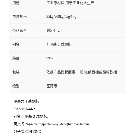
用途
工业原材料,用于工业化大生产
25kg/200kg/5kg/1kg
包装规格
105-44-2
CAS编号
别名
4-甲基-2-戊酮肟;
99%
纯度
包装
依据产品性状而定,一般为:纸板桶或镀锌铁桶
级别
医药级
甲基异丁基酮肟
CAS:105-44-2
别名:4-甲基-2-戊酮肟;
英文名:N-(4-methylpentan-2-ylidene)hydroxylamine
分子式:C6H13NO