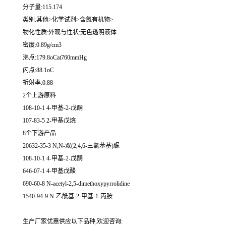
分子量:115.174
类别:其他>化学试剂>含氮有机物>
物化性质:外观与性状:无色透明液体
密度:0.89g/cm3
沸点:179.8oCat760mmHg
闪点:88.1oC
折射率:0.88
2个上游原料
108-10-1 4-甲基-2-戊酮
107-83-5 2-甲基戊烷
8个下游产品
20632-35-3 N,N-双(2,4,6-三氯苯基)脲
108-10-1 4-甲基-2-戊酮
646-07-1 4-甲基戊酸
690-60-8 N-acetyl-2,5-dimethoxypyrrolidine
1540-94-9 N-乙酰基-2-甲基-1-丙胺
生产厂家优惠供应以下品种,欢迎咨询: