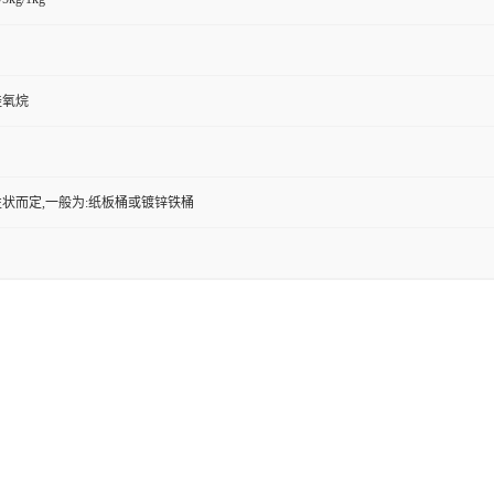
硅氧烷
状而定,一般为:纸板桶或镀锌铁桶