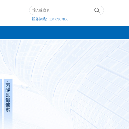
服务热线：
13477087856