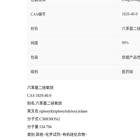
包装规格
1829-40-9
CAS编号
别名
六苯基二
99%
纯度
包装
依据产品性
级别
医药级
六苯基二硅氧烷
CAS:1829-40-9
别名:六苯基二硅氧烷
英文名:riphenyl(triphenylsilyloxy)silane
分子式:C36H30OSi2
分子量:534.794
类别:其他>化学试剂>有机硅化合物>