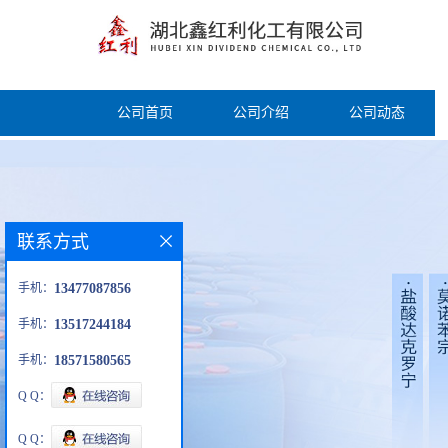
公司首页
公司介绍
公司动态
联系方式
手机：
13477087856
手机：
13517244184
手机：
18571580565
Q Q：
Q Q：