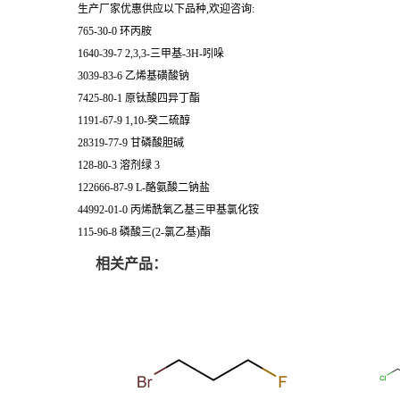
生产厂家优惠供应以下品种,欢迎咨询:
765-30-0 环丙胺
1640-39-7 2,3,3-三甲基-3H-吲哚
3039-83-6 乙烯基磺酸钠
7425-80-1 原钛酸四异丁酯
1191-67-9 1,10-癸二硫醇
28319-77-9 甘磷酸胆碱
128-80-3 溶剂绿 3
122666-87-9 L-酪氨酸二钠盐
44992-01-0 丙烯酰氧乙基三甲基氯化铵
115-96-8 磷酸三(2-氯乙基)酯
相关产品：