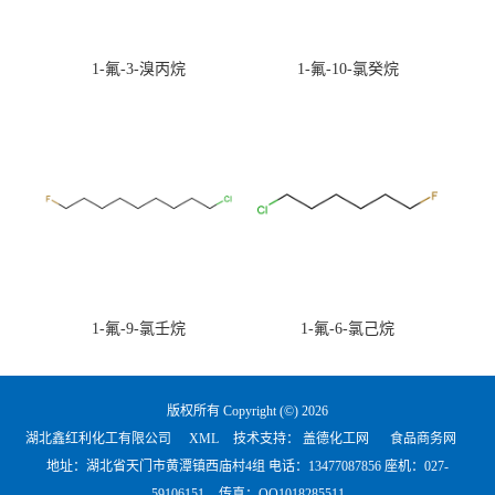
1-氟-3-溴丙烷
1-氟-10-氯癸烷
1-氟-9-氯壬烷
1-氟-6-氯己烷
版权所有 Copyright (©) 2026
湖北鑫红利化工有限公司
XML
技术支持：
盖德化工网
食品商务网
地址：湖北省天门市黄潭镇西庙村4组 电话：
13477087856 座机：027-
59106151
传真：QQ1018285511