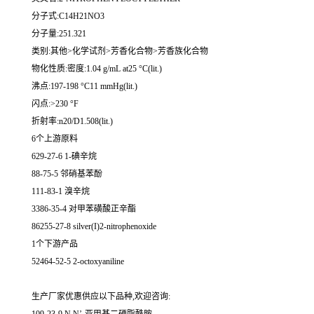
分子式:C14H21NO3
分子量:251.321
类别:其他>化学试剂>芳香化合物>芳香族化合物
物化性质:密度:1.04 g/mL at25 °C(lit.)
沸点:197-198 °C11 mmHg(lit.)
闪点:>230 °F
折射率:n20/D1.508(lit.)
6个上游原料
629-27-6 1-碘辛烷
88-75-5 邻硝基苯酚
111-83-1 溴辛烷
3386-35-4 对甲苯磺酸正辛酯
86255-27-8 silver(I)2-nitrophenoxide
1个下游产品
52464-52-5 2-octoxyaniline
生产厂家优惠供应以下品种,欢迎咨询: