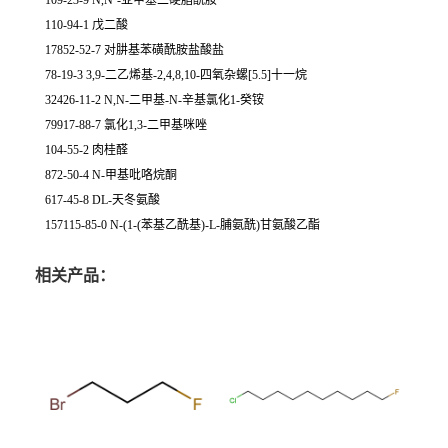
109-23-9 N,N’-亚甲基二硬脂酰胺
110-94-1 戊二酸
17852-52-7 对肼基苯磺酰胺盐酸盐
78-19-3 3,9-二乙烯基-2,4,8,10-四氧杂螺[5.5]十一烷
32426-11-2 N,N-二甲基-N-辛基氯化1-癸铵
79917-88-7 氯化1,3-二甲基咪唑
104-55-2 肉桂醛
872-50-4 N-甲基吡咯烷酮
617-45-8 DL-天冬氨酸
157115-85-0 N-(1-(苯基乙酰基)-L-脯氨酰)甘氨酸乙酯
相关产品：