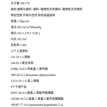
分子量:169.179
类别:香精与香料>香料>植物性天然香料>植物性天然香料
物化性质:外观与性状:棕色结晶固体
密度:1.28g/cm3
沸点:383.1oCat760mmHg
熔点:165.5-170.5 °C(lit.)
闪点:185.5oC
折射率:1.692
12个上游原料
135-19-3 2-萘酚
544-92-3 氰化亚铜
67886-70-8 6-甲氧基-2-萘甲腈
3845-63-4 2-Benzamino-diphenylaether
15231-91-1 6-溴-2-萘酚
9个下游产品
82957-06-0 6-脒基-2-萘酚甲基磺酸
145369-29-5 6-氰基-2-萘基三氟甲烷磺酸酯
199387-77-4 6-(aminomethyl)naphthalen-2-ol