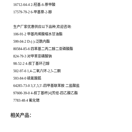
16712-64-4 2-羟基-6-萘甲酸
17579-79-2 6-甲基萘-2-醇
生产厂家优惠供应以下品种,欢迎咨询:
106-91-2 甲基丙烯酸缩水甘油酯
599-04-2 D-(-)-泛酰内酯
80584-85-6 四苯基二丙二醇二亚磷酸酯
824-79-3 对甲苯亚磺酸钠
98-52-2 4-叔丁基环己醇
502-97-6 1,4-二氧六环-2,5-二酮
593-84-0 硫氰酸胍
64285-73-0 3,3′,5,5′-四甲基联苯胺 二盐酸盐
97600-39-0 4-叔丁基杯[4]芳烃-四乙酸乙酯
7783-48-4 氟化锶
相关产品：