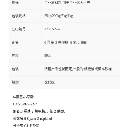
用途
工业原材料,用于工业化大生产
25kg/200kg/5kg/1kg
包装规格
52927-22-7
CAS编号
别名
6-羟基-2-萘甲腈; 6-氰-2-萘酚;
99%
纯度
包装
依据产品性状而定,一般为:纸板桶或镀锌铁桶
级别
医药级
6-氰基-2-萘酚
CAS:52927-22-7
别名:6-羟基-2-萘甲腈; 6-氰-2-萘酚;
英文名:6-Cyano-2-naphthol
分子式:C11H7NO