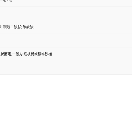
; 碳酰二胺脲; 碳酰胺;
状而定,一般为:纸板桶或镀锌铁桶