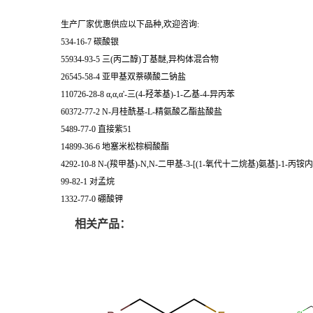
生产厂家优惠供应以下品种,欢迎咨询:
534-16-7 碳酸银
55934-93-5 三(丙二醇)丁基醚,异构体混合物
26545-58-4 亚甲基双萘磺酸二钠盐
110726-28-8 α,α,α'-三(4-羟苯基)-1-乙基-4-异丙苯
60372-77-2 N-月桂酰基-L-精氨酸乙酯盐酸盐
5489-77-0 直接紫51
14899-36-6 地塞米松棕榈酸酯
4292-10-8 N-(羧甲基)-N,N-二甲基-3-[(1-氧代十二烷基)氨基]-1-
99-82-1 对孟烷
1332-77-0 硼酸钾
相关产品：