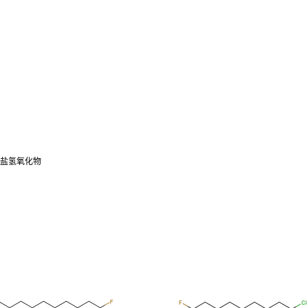
丙铵内盐氢氧化物