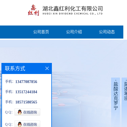
公司首页
公司介绍
公司动态
联系方式
手机：
13477087856
手机：
13517244184
手机：
18571580565
Q Q：
Q Q：