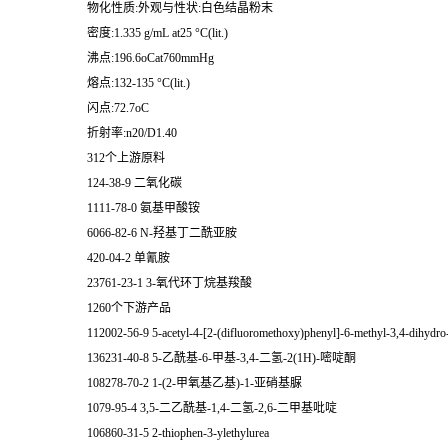
物化性质:外观与性状:白色结晶粉末
密度:1.335 g/mL at25 °C(lit.)
沸点:196.6oCat760mmHg
熔点:132-135 °C(lit.)
闪点:72.7oC
折射率:n20/D1.40
312个上游原料
124-38-9 二氧化碳
1111-78-0 氨基甲酸铵
6066-82-6 N-羟基丁二酰亚胺
420-04-2 单氰胺
23761-23-1 3-氧代环丁烷基羧酸
1260个下游产品
112002-56-9 5-acetyl-4-[2-(difluoromethoxy)phenyl]-6-methyl-3,4-dihydr
136231-40-8 5-乙酰基-6-甲基-3,4-二氢-2(1H)-嘧啶酮
108278-70-2 1-(2-甲氧基乙基)-1-亚硝基脲
1079-95-4 3,5-二乙酰基-1,4-二氢-2,6-二甲基吡啶
106860-31-5 2-thiophen-3-ylethylurea