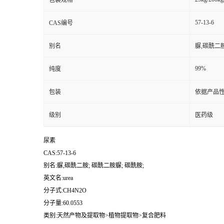
包装规格
57-13-6
CAS编号
别名
脲,碳酰二胺
99%
纯度
包装
依据产品性
级别
医药级
尿素
CAS:57-13-6
别名:脲,碳酰二胺; 碳酰二胺脲; 碳酰胺;
英文名:urea
分子式:CH4N2O
分子量:60.0553
类别:天然产物及提取物>植物提取物>复合肥料