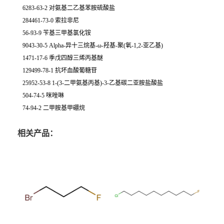
6283-63-2 对氨基二乙基苯胺硫酸盐
284461-73-0 索拉非尼
56-93-9 苄基三甲基氯化铵
9043-30-5 Alpha-异十三烷基-ω-羟基-聚(氧-1,2-亚乙基)
1471-17-6 季戊四醇三烯丙基醚
129499-78-1 抗坏血酸葡糖苷
25952-53-8 1-(3-二甲氨基丙基)-3-乙基碳二亚胺盐酸盐
504-74-5 咪唑啉
74-94-2 二甲胺基甲硼烷
相关产品：