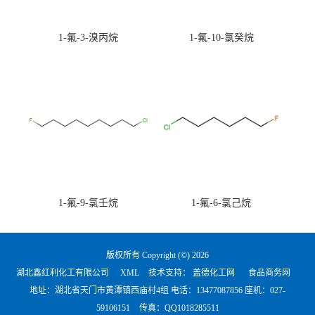
1-氟-3-溴丙烷
1-氟-10-氯癸烷
1-氟-9-氯壬烷
1-氟-6-氯己烷
版权所有 Copyright (©) 2026
湖北鑫红利化工有限公司
XML
技术支持：
盖德化工网
食品商务网
地址：湖北省天门市黄潭镇西庙村4组 电话：
13477087856 座机：027-
59106151
传真：QQ1018285511