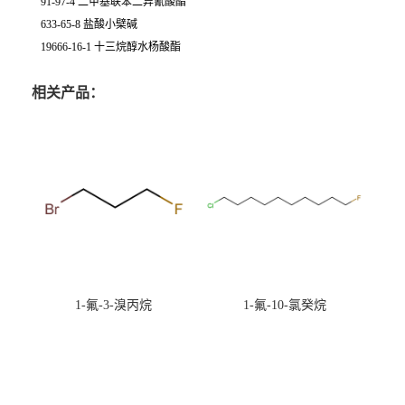
91-97-4 二甲基联苯二异氰酸酯
633-65-8 盐酸小檗碱
19666-16-1 十三烷醇水杨酸酯
相关产品：
1-氟-3-溴丙烷
1-氟-10-氯癸烷