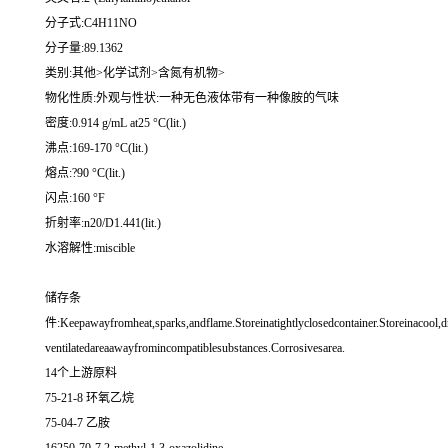
分子式:C4H11NO
分子量:89.1362
类别:其他>化学试剂>含氮有机物>
物化性质:外观与性状:一种无色液体带有一种像胺的气味
密度:0.914 g/mL at25 °C(lit.)
沸点:169-170 °C(lit.)
熔点:?90 °C(lit.)
闪点:160 °F
折射率:n20/D1.441(lit.)
水溶解性:miscible
储存条
件:Keepawayfromheat,sparks,andflame.Storeinatightlyclosedcontainer.Storeinacool,d
ventilatedareaawayfromincompatiblesubstances.Corrosivesarea.
14个上游原料
75-21-8 环氧乙烷
75-04-7 乙胺