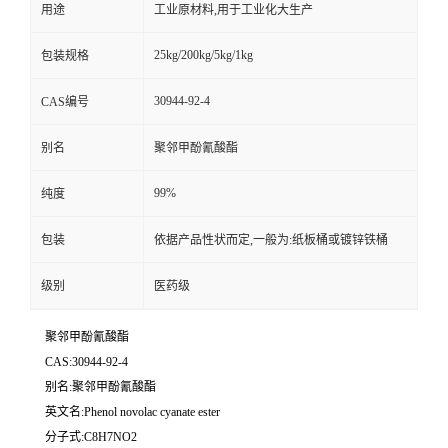
用途
工业原材料,用于工业化大生产
25kg/200kg/5kg/1kg
包装规格
30944-92-4
CAS编号
别名
聚邻甲酚氰酸酯
99%
纯度
包装
依据产品性状而定,一般为:纸板桶或镀锌铁桶
级别
医药级
聚邻甲酚氰酸酯
CAS:30944-92-4
别名:聚邻甲酚氰酸酯
英文名:Phenol novolac cyanate ester
分子式:C8H7NO2