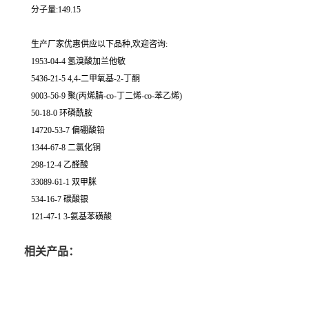
分子量:149.15
生产厂家优惠供应以下品种,欢迎咨询:
1953-04-4 氢溴酸加兰他敏
5436-21-5 4,4-二甲氧基-2-丁酮
9003-56-9 聚(丙烯腈-co-丁二烯-co-苯乙烯)
50-18-0 环磷酰胺
14720-53-7 偏硼酸铅
1344-67-8 二氯化铜
298-12-4 乙醛酸
33089-61-1 双甲脒
534-16-7 碳酸银
121-47-1 3-氨基苯磺酸
相关产品：