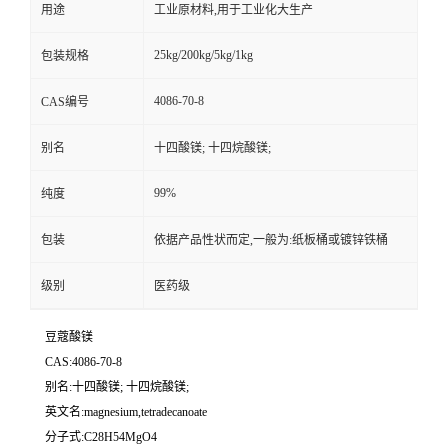
用途
工业原材料,用于工业化大生产
25kg/200kg/5kg/1kg
包装规格
4086-70-8
CAS编号
别名
十四酸镁; 十四烷酸镁;
99%
纯度
包装
依据产品性状而定,一般为:纸板桶或镀锌铁桶
级别
医药级
豆蔻酸镁
CAS:4086-70-8
别名:十四酸镁; 十四烷酸镁;
英文名:magnesium,tetradecanoate
分子式:C28H54MgO4