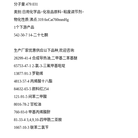
分子量:479.031
类别:日用化学品>化妆品原料>粘度调节剂>
物化性质:沸点:319.6oCat760mmHg
1个下游产品
542-50-7 14-二十七酮
生产厂家优惠供应以下品种,欢迎咨询:
28299-41-4 合成导热油,二甲基二苯基醚
65753-47-1 2-氯-3-三氟甲基吡啶
13877-91-3 罗勒烯
4813-57-4 丙烯酸十八酯
84632-65-5 颜料红254
121-91-5 间苯二甲酸
8016-78-2 甘松油
760-93-0 甲基丙烯酸酐
81-33-4 3,4,9,10-四甲酰二亚胺
1667-10-3 联苯二氯苄