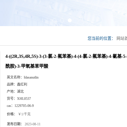
您当前的位置：
网站
苯基)-4-(4-氯-2-氟
4-((2R,3S,4R,5S)-3-(3-氯-2-氟苯基)-4-(4-氯-2-氟苯基)-4-
酰胺)-3-甲氧基苯甲酸
英文名称：
Idasanutlin
品牌：
鑫红利
产地：
湖北
货号：
XHL0537
cas：
1229705-06-9
价格：
￥1/千克
发布日期：
2023-08-11