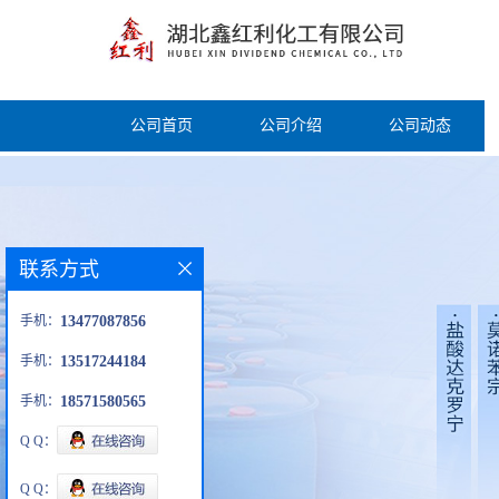
公司首页
公司介绍
公司动态
联系方式
手机：
13477087856
手机：
13517244184
手机：
18571580565
Q Q：
Q Q：