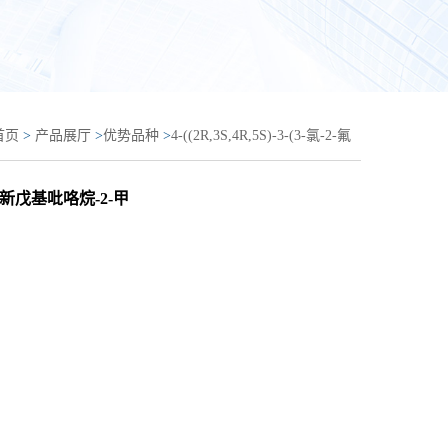
首页
>
产品展厅
>
优势品种
>
4-((2R,3S,4R,5S)-3-(3-氯-2-氟
苯基)-4-氰基-5-新戊基吡咯烷-2-甲酰胺)-3-甲氧基苯甲酸
氰基-5-新戊基吡咯烷-2-甲