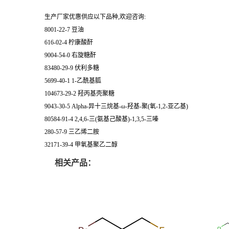
生产厂家优惠供应以下品种,欢迎咨询:
8001-22-7 豆油
616-02-4 柠康酸酐
9004-54-0 右旋糖酐
83480-29-9 伏利多糖
5699-40-1 1-乙酰基胍
104673-29-2 羟丙基壳聚糖
9043-30-5 Alpha-异十三烷基-ω-羟基-聚(氧-1,2-亚乙基)
80584-91-4 2,4,6-三(氨基己酸基)-1,3,5-三嗪
280-57-9 三乙烯二胺
32171-39-4 甲氧基聚乙二醇
相关产品：