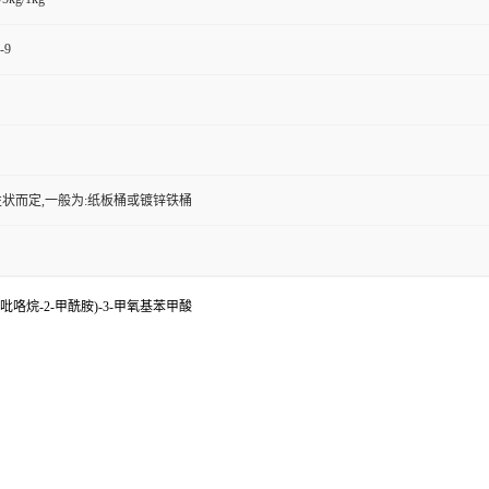
-9
状而定,一般为:纸板桶或镀锌铁桶
-5-新戊基吡咯烷-2-甲酰胺)-3-甲氧基苯甲酸