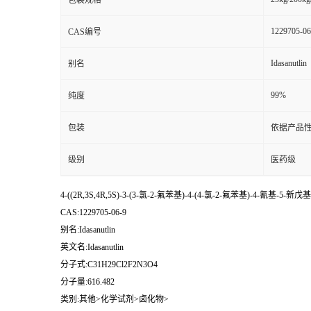
包装规格
1229705-06
CAS编号
Idasanutlin
别名
99%
纯度
包装
依据产品性
级别
医药级
4-((2R,3S,4R,5S)-3-(3-氯-2-氟苯基)-4-(4-氯-2-氟苯基)-4-氰基
CAS:1229705-06-9
别名:Idasanutlin
英文名:Idasanutlin
分子式:C31H29Cl2F2N3O4
分子量:616.482
类别:其他>化学试剂>卤化物>