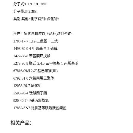
分子式:C17H37Cl2NO
分子量:342.388
类别:其他>化学试剂>卤化物>
生产厂家优惠供应以下品种,欢迎咨询:
2783-17-7 1,12-二氨基十二烷
4498-39-9 4-甲硫基唑-2-硫醇
5422-88-8 苯基酮环戊酯
5273-86-9 顺式-2,4,5-三甲氧基-1-丙烯基苯
67816-09-5 2-乙基己酸镧(III)
6792-31-0 六氟丙烯三聚体
12058-20-7 碲化钼
5593-70-4 钛酸四丁酯
920-46-7 甲基丙烯酰氯
17852-52-7 对肼基苯磺酰胺盐酸盐
相关产品：