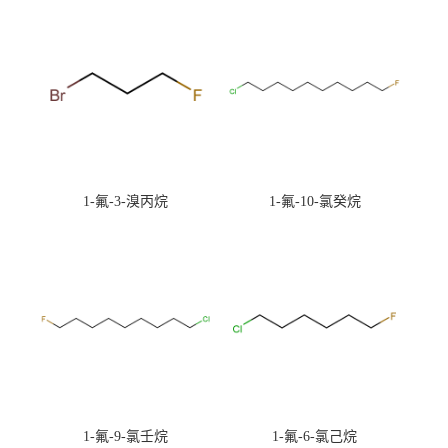
1-氟-3-溴丙烷
1-氟-10-氯癸烷
1-氟-9-氯壬烷
1-氟-6-氯己烷