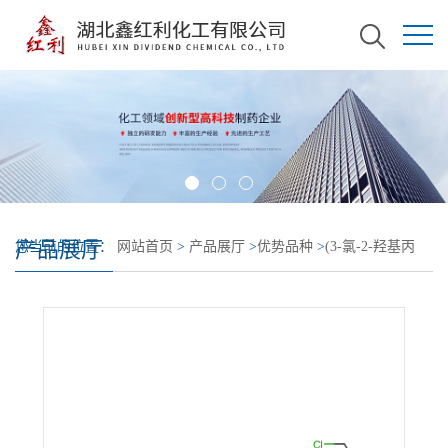
产品展厅
您当前的位置：
网站首页
>
产品展厅
>
优势品种
>
(3-氯-2-羟基丙
基)十二烷基二甲基氯化铵