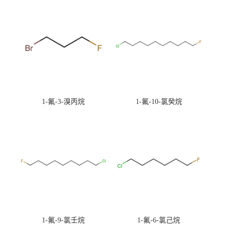
1-氟-3-溴丙烷
1-氟-10-氯癸烷
1-氟-9-氯壬烷
1-氟-6-氯己烷