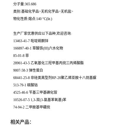
分子量:365.686
类别:基础化学品>无机化学品>无机盐>
物化性质:熔点:140 °C(lit.)
生产厂家优惠供应以下品种,欢迎咨询:
13463-41-7 吡啶硫酮锌
166897-40-1 草酸铁(III)六水化物
85-01-8 菲
28961-43-5 乙氧基化三羟甲基丙烷三丙烯酸酯
9007-58-3 弹性蛋白
68441-25-8 非硅类离型剂RP-20聚乙烯亚胺十八烷基脲
513-79-1 碳酸钴
4525-46-6 苄基三甲基碘化铵
10526-07-5 1,3-双(3-氨基苯氧基)苯
74-94-2 二甲胺基甲硼烷
相关产品：