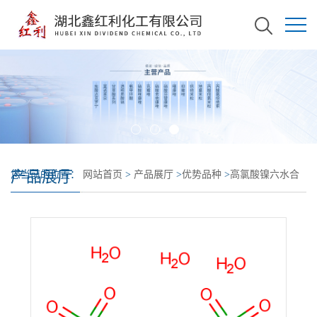
产品展厅
您当前的位置：
网站首页
>
产品展厅
>
优势品种
>
高氯酸镍六水合
物