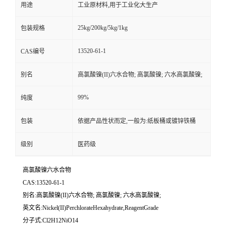
用途
工业原材料,用于工业化大生产
25kg/200kg/5kg/1kg
包装规格
13520-61-1
CAS编号
别名
高氯酸镍(II)六水合物; 高氯酸镍; 六水高氯酸镍;
99%
纯度
包装
依据产品性状而定,一般为:纸板桶或镀锌铁桶
级别
医药级
高氯酸镍六水合物
CAS:13520-61-1
别名:高氯酸镍(II)六水合物; 高氯酸镍; 六水高氯酸镍;
英文名:Nickel(II)PerchlorateHexahydrate,ReagentGrade
分子式:Cl2H12NiO14