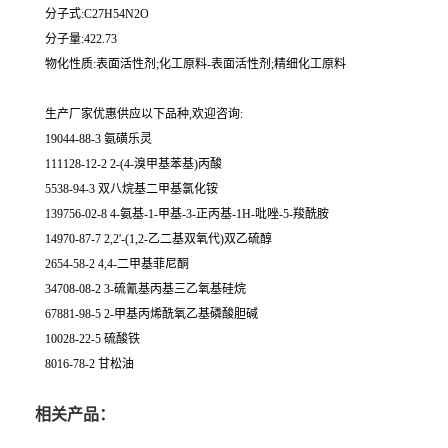
分子式:C27H54N2O
分子量:422.73
物化性质:表面活性剂;化工原料-表面活性剂;精细化工原料
生产厂家优惠供应以下品种,欢迎咨询:
19044-88-3 氨磺乐灵
111128-12-2 2-(4-溴甲基苯基)丙酸
5538-94-3 双八烷基二甲基氯化铵
139756-02-8 4-氨基-1-甲基-3-正丙基-1H-吡唑-5-羧酰胺
14970-87-7 2,2'-(1,2-乙二基双氧代)双乙硫醇
2654-58-2 4,4-二甲基菲尼酮
34708-08-2 3-硫氰基丙基三乙氧基硅烷
67881-98-5 2-甲基丙烯酰氧乙基磷酸胆碱
10028-22-5 硫酸铁
8016-78-2 甘松油
相关产品：