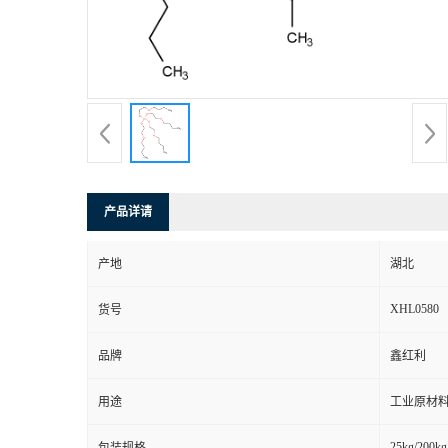
产品详请
产地
湖北
XHL0580
货号
品牌
鑫红利
用途
工业原材料
25kg/200kg