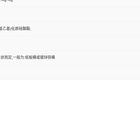
氧基乙基)化原硅酸酯;
状而定,一般为:纸板桶或镀锌铁桶