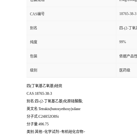
包装规格
18765-38-3
CAS编号
别名
四-(2-丁
99%
纯度
包装
依据产品性
级别
医药级
四(丁氧基乙氧基)硅烷
CAS:18765-38-3
别名:四-(2-丁氧基乙基)化原硅酸酯;
英文名:Tetrakis(butoxyethoxy)silane
分子式:C24H52O8Si
分子量:496.75
类别:其他>化学试剂>有机硅化合物>