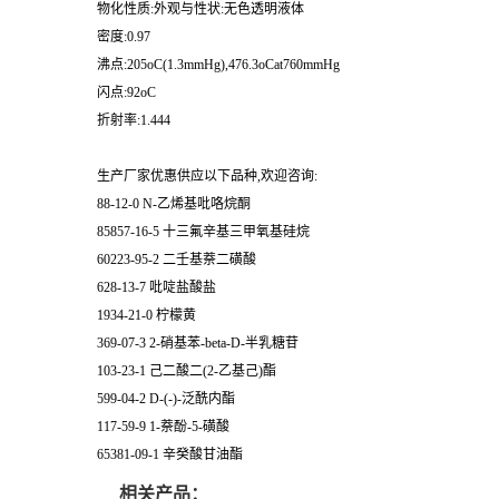
物化性质:外观与性状:无色透明液体
密度:0.97
沸点:205oC(1.3mmHg),476.3oCat760mmHg
闪点:92oC
折射率:1.444
生产厂家优惠供应以下品种,欢迎咨询:
88-12-0 N-乙烯基吡咯烷酮
85857-16-5 十三氟辛基三甲氧基硅烷
60223-95-2 二壬基萘二磺酸
628-13-7 吡啶盐酸盐
1934-21-0 柠檬黄
369-07-3 2-硝基苯-beta-D-半乳糖苷
103-23-1 己二酸二(2-乙基己)酯
599-04-2 D-(-)-泛酰内酯
117-59-9 1-萘酚-5-磺酸
65381-09-1 辛癸酸甘油酯
相关产品：