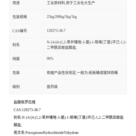
用途
工业原材料,用于工业化大生产
25kg/200kg/5kg/1kg
包装规格
129273-38-7
CAS编号
N-{4-[4-(1,2-苯并噻唑-3-基)-1-哌嗪]丁基}环己-1,2-
别名
二甲酰亚胺盐酸盐;
99%
纯度
包装
依据产品性状而定,一般为:纸板桶或镀锌铁桶
级别
医药级
盐酸哌罗匹隆
CAS:129273-38-7
别名:N-{4-[4-(1,2-苯并噻唑-3-基)-1-哌嗪]丁基}环己-1,2-二甲酰亚胺盐
酸盐;
英文名:PerospironeHydrochlorideTrihydrate