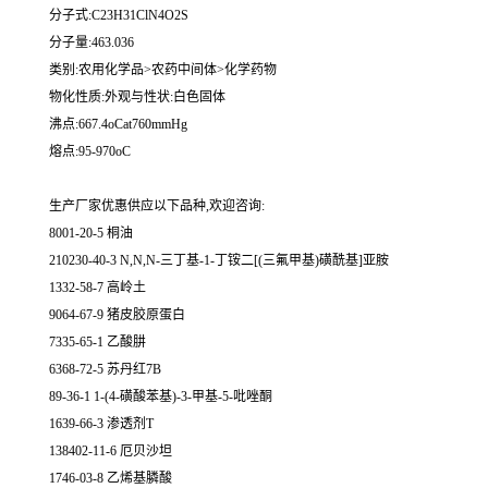
分子式:C23H31ClN4O2S
分子量:463.036
类别:农用化学品>农药中间体>化学药物
物化性质:外观与性状:白色固体
沸点:667.4oCat760mmHg
熔点:95-970oC
生产厂家优惠供应以下品种,欢迎咨询:
8001-20-5 桐油
210230-40-3 N,N,N-三丁基-1-丁铵二[(三氟甲基)磺酰基]亚胺
1332-58-7 高岭土
9064-67-9 猪皮胶原蛋白
7335-65-1 乙酸肼
6368-72-5 苏丹红7B
89-36-1 1-(4-磺酸苯基)-3-甲基-5-吡唑酮
1639-66-3 渗透剂T
138402-11-6 厄贝沙坦
1746-03-8 乙烯基膦酸