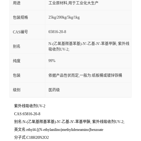
用途
工业原材料,用于工业化大生产
25kg/200kg/5kg/1kg
包装规格
65816-20-8
CAS编号
N-(乙氧基羰基苯基)-N'-乙基-N'-苯基甲脒; 紫外线
别名
吸收剂UV-2;
99%
纯度
包装
依据产品性状而定,一般为:纸板桶或镀锌铁桶
级别
医药级
紫外线吸收剂UV-2
CAS:65816-20-8
别名:N-(乙氧基羰基苯基)-N'-乙基-N'-苯基甲脒; 紫外线吸收剂UV-2;
英文名:ethyl4-[(N-ethylanilino)methylideneamino]benzoate
分子式:C18H20N2O2