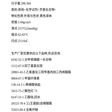
分子量:296.364
类别:其他>化学试剂>芳香化合物>
物化性质:外观与性状:黄色液体
密度:1.04g/cm3
沸点:215°C(2mmHg)
熔点:62-65°C
闪点:213.6oC
生产厂家优惠供应以下品种,欢迎咨询:
6192-52-5 对甲苯磺酸一水合物
1112-67-0 四丁基氯化铵
28961-43-5 乙氧基化三羟甲基丙烷三丙烯酸酯
9004-67-5 甲基纤维素
130-14-3 1-萘磺酸钠盐
5413-75-2 酸性红 73
6147-53-1 乙酸钴,四水
26523-78-4 三(壬基酚)亚磷酸酯
52623-00-4 全氟环醚