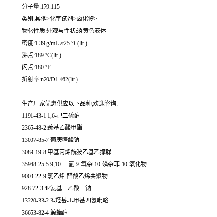
分子量:179.115
类别:其他>化学试剂>卤化物>
物化性质:外观与性状:淡黄色液体
密度:1.39 g/mL at25 °C(lit.)
沸点:189 °C(lit.)
闪点:180 °F
折射率:n20/D1.462(lit.)
生产厂家优惠供应以下品种,欢迎咨询:
1191-43-1 1,6-己二硫醇
2365-48-2 巯基乙酸甲酯
13007-85-7 葡庚糖酸钠
3089-19-8 甲基丙烯酰胺乙基乙撑脲
35948-25-5 9,10-二氢-9-氧杂-10-磷杂菲-10-氧化物
9003-22-9 氯乙烯-醋酸乙烯共聚物
928-72-3 亚氨基二乙酸二钠
13220-33-2 3-羟基-1-甲基四氢吡咯
36653-82-4 鲸蜡醇