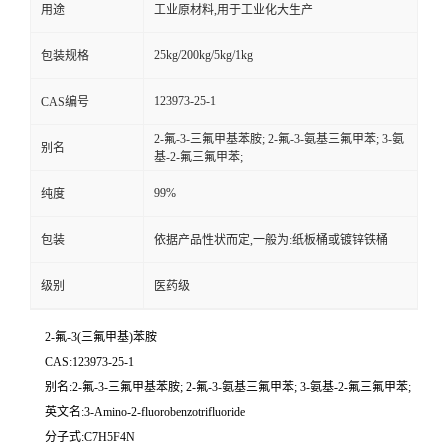
用途
工业原材料,用于工业化大生产
25kg/200kg/5kg/1kg
包装规格
123973-25-1
CAS编号
2-氟-3-三氟甲基苯胺; 2-氟-3-氨基三氟甲苯; 3-氨
别名
基-2-氟三氟甲苯;
99%
纯度
包装
依据产品性状而定,一般为:纸板桶或镀锌铁桶
级别
医药级
2-氟-3(三氟甲基)苯胺
CAS:123973-25-1
别名:2-氟-3-三氟甲基苯胺; 2-氟-3-氨基三氟甲苯; 3-氨基-2-氟三氟甲苯;
英文名:3-Amino-2-fluorobenzotrifluoride
分子式:C7H5F4N