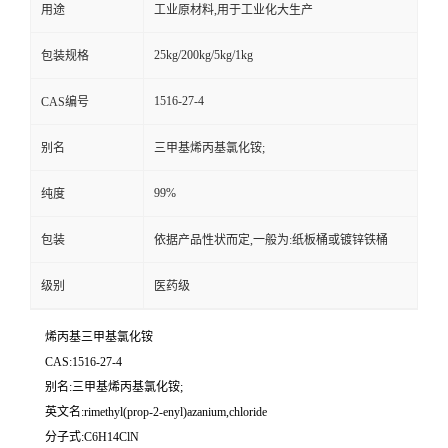
用途
工业原材料,用于工业化大生产
25kg/200kg/5kg/1kg
包装规格
1516-27-4
CAS编号
别名
三甲基烯丙基氯化铵;
99%
纯度
包装
依据产品性状而定,一般为:纸板桶或镀锌铁桶
级别
医药级
烯丙基三甲基氯化铵
CAS:1516-27-4
别名:三甲基烯丙基氯化铵;
英文名:rimethyl(prop-2-enyl)azanium,chloride
分子式:C6H14ClN