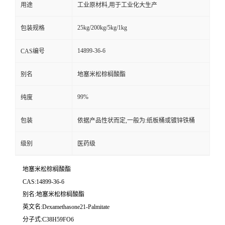
用途
工业原材料,用于工业化大生产
25kg/200kg/5kg/1kg
包装规格
14899-36-6
CAS编号
别名
地塞米松棕榈酸酯
99%
纯度
包装
依据产品性状而定,一般为:纸板桶或镀锌铁桶
级别
医药级
地塞米松棕榈酸酯
CAS:14899-36-6
别名:地塞米松棕榈酸酯
英文名:Dexamethasone21-Palmitate
分子式:C38H59FO6