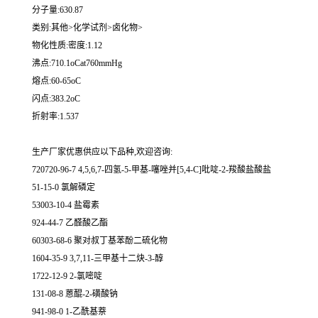
分子量:630.87
类别:其他>化学试剂>卤化物>
物化性质:密度:1.12
沸点:710.1oCat760mmHg
熔点:60-65oC
闪点:383.2oC
折射率:1.537
生产厂家优惠供应以下品种,欢迎咨询:
720720-96-7 4,5,6,7-四氢-5-甲基-噻唑并[5,4-C]吡啶-2-羧酸盐酸盐
51-15-0 氯解磷定
53003-10-4 盐霉素
924-44-7 乙醛酸乙酯
60303-68-6 聚对叔丁基苯酚二硫化物
1604-35-9 3,7,11-三甲基十二炔-3-醇
1722-12-9 2-氯嘧啶
131-08-8 蒽醌-2-磺酸钠
941-98-0 1-乙酰基萘