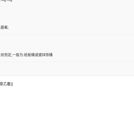
基氟;
状而定,一般为:纸板桶或镀锌铁桶
-亚乙基]]