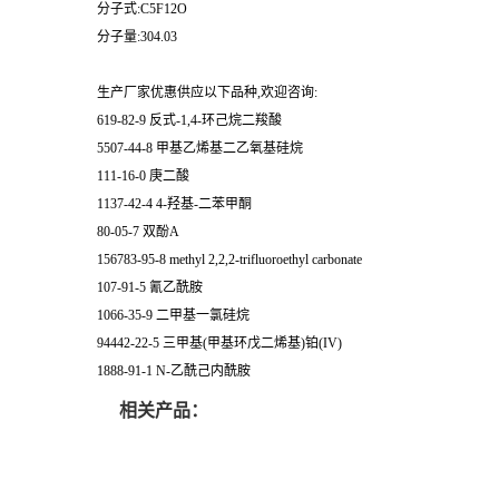
分子式:C5F12O
分子量:304.03
生产厂家优惠供应以下品种,欢迎咨询:
619-82-9 反式-1,4-环己烷二羧酸
5507-44-8 甲基乙烯基二乙氧基硅烷
111-16-0 庚二酸
1137-42-4 4-羟基-二苯甲酮
80-05-7 双酚A
156783-95-8 methyl 2,2,2-trifluoroethyl carbonate
107-91-5 氰乙酰胺
1066-35-9 二甲基一氯硅烷
94442-22-5 三甲基(甲基环戊二烯基)铂(IV)
1888-91-1 N-乙酰己内酰胺
相关产品：