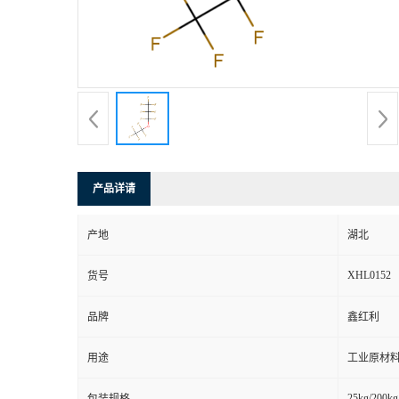
产品详请
产地
湖北
XHL0152
货号
品牌
鑫红利
用途
工业原材料
25kg/200kg