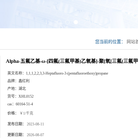
您当前的位置：
网站
甲基)乙氧基]-聚[氧[三氟
Alpha-五氟乙基-ω-[四氟(三氟甲基)乙氧基]-聚[氧[三氟(三氟甲基)
英文名称：
1,1,1,2,2,3,3-Heptafluoro-3-(pentafluoroethoxy)propane
品牌：
鑫红利
产地：
湖北
货号：
XHL0152
cas：
60164-51-4
价格：
￥1/千克
发布日期：
2023-08-11
更新日期：
2026-08-07