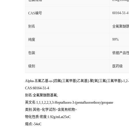
包装规格
60164-51-4
CAS编号
别名
全氟聚醚酰
99%
纯度
包装
依据产品性
级别
医药级
Alpha-五氟乙基-ω-[四氟(三氟甲基)乙氧基]-聚[氧[三氟(三氟甲基)-1,2
CAS:60164-51-4
别名:全氟聚醚酰基氟;
英文名:1,1,1,2,2,3,3-Heptafluoro-3-(pentafluoroethoxy)propane
类别:其他>化学试剂>含氮有机物>
物化性质:密度:1.92g/mLat25oC
熔点:-54oC