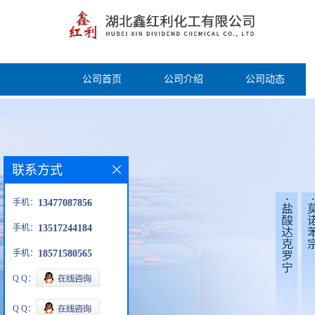
公司首页
公司介绍
公司动态
联系方式
手机：
13477087856
手机：
13517244184
手机：
18571580565
Q Q：
Q Q：