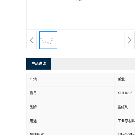
产品详请
产地
湖北
XHL0295
货号
品牌
鑫红利
用途
工业原材料
25kg/200kg