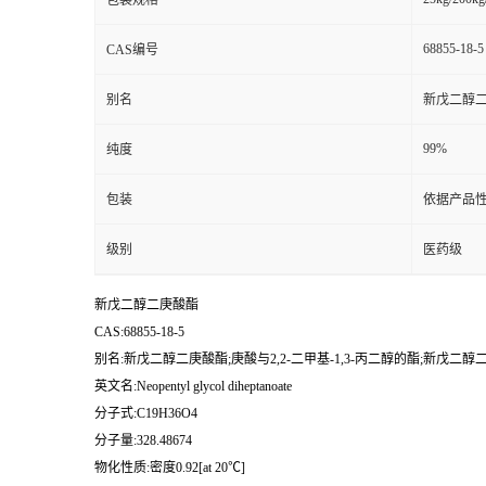
包装规格
68855-18-5
CAS编号
别名
新戊二醇二庚
99%
纯度
包装
依据产品性
级别
医药级
新戊二醇二庚酸酯
CAS:68855-18-5
别名:新戊二醇二庚酸酯;庚酸与2,2-二甲基-1,3-丙二醇的酯;新戊二醇二
英文名:Neopentyl glycol diheptanoate
分子式:C19H36O4
分子量:328.48674
物化性质:密度0.92[at 20℃]