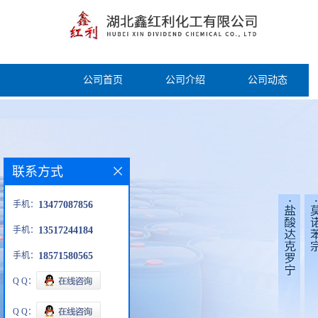
公司首页
公司介绍
公司动态
联系方式
手机：
13477087856
手机：
13517244184
手机：
18571580565
Q Q：
Q Q：