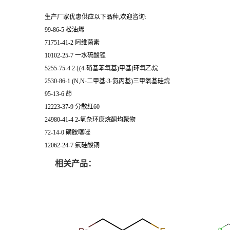
生产厂家优惠供应以下品种,欢迎咨询:
99-86-5 松油烯
71751-41-2 阿维菌素
10102-25-7 一水硫酸锂
5255-75-4 2-[(4-硝基苯氧基)甲基]环氧乙烷
2530-86-1 (N,N-二甲基-3-氨丙基)三甲氧基硅烷
95-13-6 茚
12223-37-9 分散红60
24980-41-4 2-氧杂环庚烷酮均聚物
72-14-0 磺胺噻唑
12062-24-7 氟硅酸铜
相关产品：