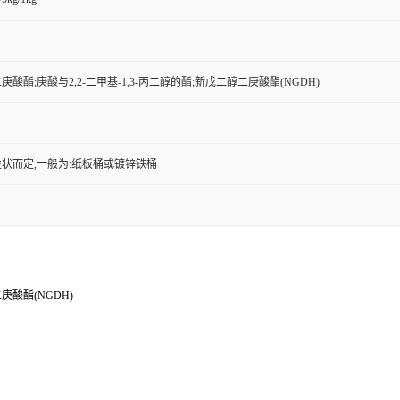
酸酯;庚酸与2,2-二甲基-1,3-丙二醇的酯;新戊二醇二庚酸酯(NGDH)
状而定,一般为:纸板桶或镀锌铁桶
庚酸酯(NGDH)