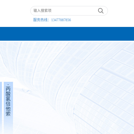
服务热线：
13477087856