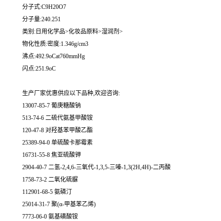
分子式:C9H20O7
分子量:240.251
类别:日用化学品>化妆品原料>湿润剂>
物化性质:密度:1.346g/cm3
沸点:492.9oCat760mmHg
闪点:251.9oC
生产厂家优惠供应以下品种,欢迎咨询:
13007-85-7 葡庚糖酸钠
513-74-6 二硫代氨基甲酸铵
120-47-8 对羟基苯甲酸乙酯
25389-94-0 单硫酸卡那霉素
16731-55-8 焦亚硫酸钾
2904-40-7 二氢-2,4,6-三氧代-1,3,5-三嗪-1,3(2H,4H)-二丙酸
1758-73-2 二氧化硫脲
112901-68-5 氨磷汀
25014-31-7 聚(α-甲基苯乙烯)
7773-06-0 氨基磺酸铵