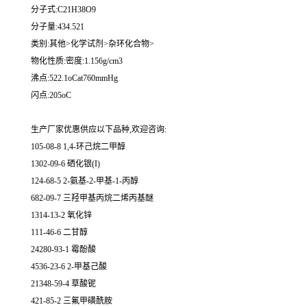
分子式:C21H38O9
分子量:434.521
类别:其他>化学试剂>杂环化合物>
物化性质:密度:1.156g/cm3
沸点:522.1oCat760mmHg
闪点:205oC
生产厂家优惠供应以下品种,欢迎咨询:
105-08-8 1,4-环己烷二甲醇
1302-09-6 硒化银(I)
124-68-5 2-氨基-2-甲基-1-丙醇
682-09-7 三羟甲基丙烷二烯丙基醚
1314-13-2 氧化锌
111-46-6 二甘醇
24280-93-1 霉酚酸
4536-23-6 2-甲基己酸
21348-59-4 草酸铌
421-85-2 三氟甲磺酰胺