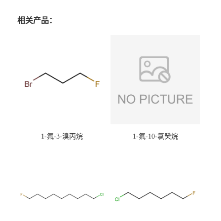
相关产品：
1-氟-3-溴丙烷
1-氟-10-氯癸烷