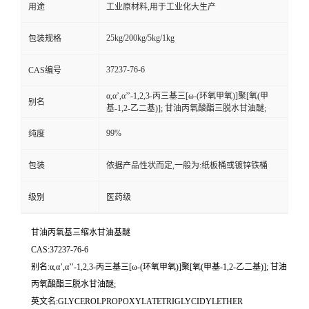
用途
工业原材料,用于工业化大生产
25kg/200kg/5kg/1kg
包装规格
37237-76-6
CAS编号
α,α’,α’’-1,2,3-丙三基三[ω-(环氧甲氧)]聚[氧(甲
别名
基-1,2-乙二基)]; 甘油丙氧酸酯三脱水甘油醚;
99%
纯度
包装
依据产品性状而定,一般为:纸板桶或镀锌铁桶
级别
医药级
甘油丙氧基三缩水甘油基醚
CAS:37237-76-6
别名:α,α’,α’’-1,2,3-丙三基三[ω-(环氧甲氧)]聚[氧(甲基-1,2-乙二基)]; 甘油
丙氧酸酯三脱水甘油醚;
英文名:GLYCEROLPROPOXYLATETRIGLYCIDYLETHER