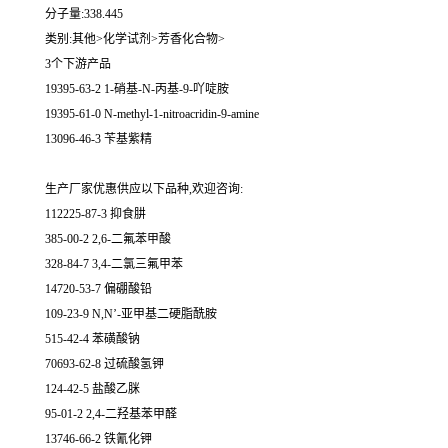
分子量:338.445
类别:其他>化学试剂>芳香化合物>
3个下游产品
19395-63-2 1-硝基-N-丙基-9-吖啶胺
19395-61-0 N-methyl-1-nitroacridin-9-amine
13096-46-3 苄基紫精
生产厂家优惠供应以下品种,欢迎咨询:
112225-87-3 抑食肼
385-00-2 2,6-二氟苯甲酸
328-84-7 3,4-二氯三氟甲苯
14720-53-7 偏硼酸铅
109-23-9 N,N’-亚甲基二硬脂酰胺
515-42-4 苯磺酸钠
70693-62-8 过硫酸氢钾
124-42-5 盐酸乙脒
95-01-2 2,4-二羟基苯甲醛
13746-66-2 铁氰化钾