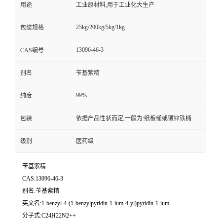
用途
工业原材料,用于工业化大生产
25kg/200kg/5kg/1kg
包装规格
13096-46-3
CAS编号
别名
苄基紫精
99%
纯度
包装
依据产品性状而定,一般为:纸板桶或镀锌铁桶
级别
医药级
苄基紫精
CAS:13096-46-3
别名:苄基紫精
英文名:1-benzyl-4-(1-benzylpyridin-1-ium-4-yl)pyridin-1-ium
分子式:C24H22N2++