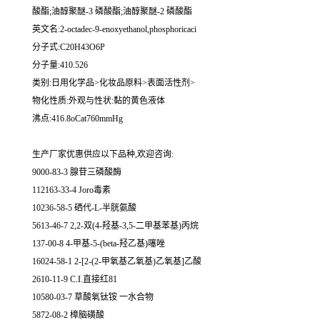
酸酯;油醇聚醚-3 磷酸酯;油醇聚醚-2 磷酸酯
英文名:2-octadec-9-enoxyethanol,phosphoricaci
分子式:C20H43O6P
分子量:410.526
类别:日用化学品>化妆品原料>表面活性剂>
物化性质:外观与性状:黏的黄色液体
沸点:416.8oCat760mmHg
生产厂家优惠供应以下品种,欢迎咨询:
9000-83-3 腺苷三磷酸酶
112163-33-4 Joro毒素
10236-58-5 硒代-L-半胱氨酸
5613-46-7 2,2-双(4-羟基-3,5-二甲基苯基)丙烷
137-00-8 4-甲基-5-(beta-羟乙基)噻唑
16024-58-1 2-[2-(2-甲氧基乙氧基)乙氧基]乙酸
2610-11-9 C.I.直接红81
10580-03-7 草酸氧钛铵 一水合物
5872-08-2 樟脑磺酸